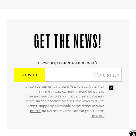
!GET THE NEWS
כל ההמראות והנחיתות בקרוב אצלכם
הכניסו מייל
הרשמה
אני רוצה לקבל מטרמינל איקס מידע ופרסום על הטבות,
עדכונים וקולקציות חדשות באמצעי התקשרות
והטכנולוגיה השונים כגון: דוא"ל/ סמס/ וואטסאפ ועוד.
ידוע לי כי באפשרותי לבטל את ההסכמה בכל עת באיזור
האישי או בפנייה לsupport@terminalx.com. למידע
נוסף על אופן השימוש במידע האישי ראו את
מדיניות
הפרטיות.