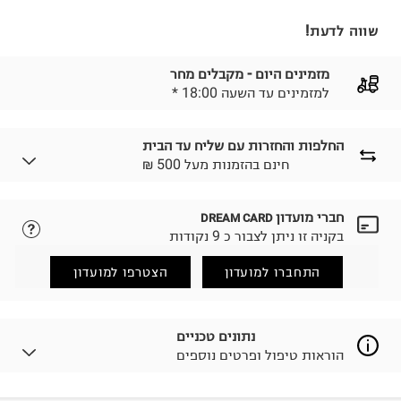
שווה לדעת!
מזמינים היום - מקבלים מחר
* למזמינים עד השעה 18:00
החלפות והחזרות עם שליח עד הבית
₪ חינם בהזמנות מעל 500
חברי מועדון
DREAM CARD
לבחירת בשיטת המשלוח המתאימה לכם,
נא ללחוץ כאן.
בקניה זו ניתן לצבור כ 9 נקודות
הזמנתם והתחרטתם?
החזרות / החלפות בקליק עם שליח עד הבית ב-14.9 ₪
התחברו למועדון
הצטרפו למועדון
(במקום ב-19.9 ₪) לזמן מוגבל! חינם בהזמנות מעל 500 ₪.
לפרטים נא ללחוץ כאן
.
ניתן גם להחזיר את החבילה דרך דואר ישראל ללא תשלום.
נתונים טכניים
למידע נא ללחוץ כאן
.
הוראות טיפול ופרטים נוספים
לפני החזרת החבילה, חשוב להדביק את מדבקת הגוביינא על
גבי החבילה במקום בו הודבקה הכתובת שלכם.
פריטים שבירים יש להחזיר עם שליח דרך ממשק ההחזרות