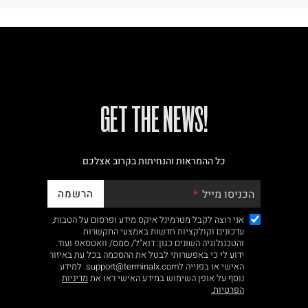
!GET THE NEWS
כל ההמראות והנחיתות בקרוב אצלכם
הרשמה
הכניסו מייל
אני רוצה לקבל מטרמינל איקס מידע ופרסום על הטבות,
עדכונים וקולקציות חדשות באמצעי התקשרות
והטכנולוגיה השונים כגון: דוא"ל/ סמס/ וואטסאפ ועוד.
ידוע לי כי באפשרותי לבטל את ההסכמה בכל עת באיזור
האישי או בפנייה לsupport@terminalx.com. למידע
נוסף על אופן השימוש במידע האישי ראו את
מדיניות
הפרטיות.