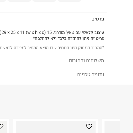
פרטים
עיצוב קלאסי עם טאץ' מודרני. 15 x 9,5 x 1,5 (w x h x d)29 x 25 x 11 (w x h x d)
פריט זה ניתן להחזרה בלבד ולא להחלפה*
*המחיר המחוק הינו המחיר שבו הוצע המוצר למכירה לראשונ
משלוחים והחזרות
נתונים טכניים
לבחירת בשיטת המשלוח המתאימה לכם,
נא ללחוץ כאן
הזמנתם והתחרטתם?
הרכב בד/חומר
:
ATHER; I90%PL+10%LEATHER
₪) לזמן מוגבל! חינם בהזמנות מעל 500 ₪.
לפרטים נא
ארץ ייצור
:
סין
ניתן גם להחזיר את החבילה דרך דואר ישראל ללא תשל
הוראות כביסה
כאן
.
לפני החזרת החבילה, חשוב להדביק את מדבקת הגוביי