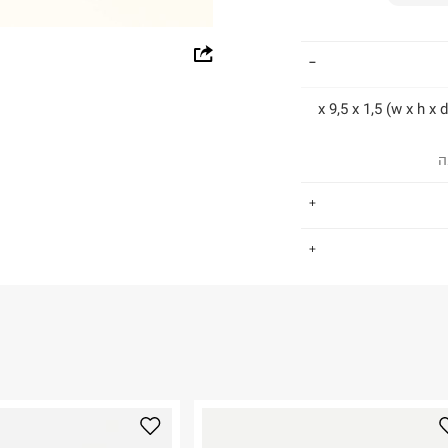
whatsapp
facebook
pinterest
ה
copy link
.
E100%LE
החזרות / החלפות בקליק עם שליח עד הבית ב-14.9 ₪ (במקום ב-19.9
 ללחוץ כאן
.
ום.
למידע נא ללחוץ
נא על גבי החבילה