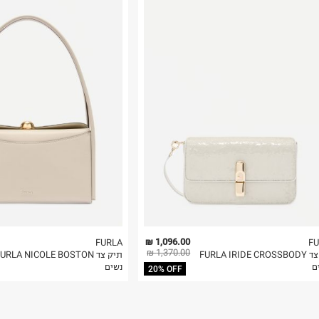
רות באתר בלבד
 בלבד. לא ניתן
1,096.00 ₪
FURLA
F
1,370.00 ₪
תיק צד FURLA IRIDE CROSSBODY
ם
נשים
20% OFF