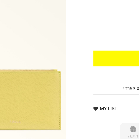
 קארד ›
MY LIST
מתנה