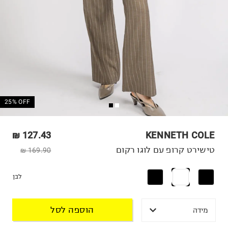
25% OFF
127.43 ₪
KENNETH COLE
טישירט קרופ עם לוגו רקום
169.90 ₪
לבן
הוספה לסל
מידה