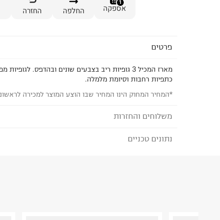
1
אספקה
החלפה
החזרה
פרטים
מארז המכיל 3 גופיות ריב בצבעים שונים ובהדפס. לגופיות
כתפיות רחבות וסיומת מלמלה.
*המחיר המחוק הינו המחיר שבו הוצע המוצר למכירה לראשונ
משלוחים והחזרות
נתונים טכניים
לבחירת בשיטת המשלוח המתאימה לכם,
נא ללחוץ כאן
הזמנתם והתחרטתם?
הרכב בד/חומר
:
96% Cotton 4% Elastin
₪) לזמן מוגבל! חינם בהזמנות מעל 500 ₪.
לפרטים נא
ארץ ייצור
:
סין
ניתן גם להחזיר את החבילה דרך דואר ישראל ללא תשל
הוראות כביסה
כאן
.