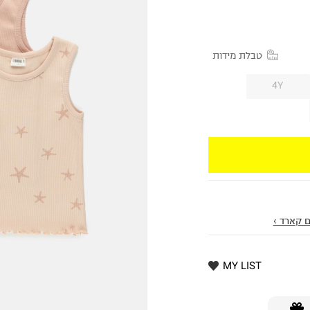
טבלת מידות
4Y
 קארד ›
MY LIST