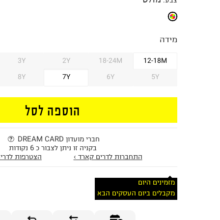
צבע
:
מידה
3Y
2Y
18-24M
12-18M
8Y
7Y
6Y
5Y
הוספה לסל
חברי מועדון DREAM CARD
בקניה זו ניתן לצבור כ 6 נקודות
התחברות לדרים קארד ›
הצטרפות לדרים
מזמינים היום
מקבלים ביום העסקים הבא