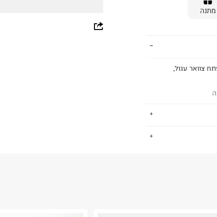
מתנה
whatsapp
facebook
pinterest
 מפתח צוואר עגול,
copy link
ה
.
החזרות / החלפות בקליק עם שליח עד הבית ב-14.9 ₪ (במקום ב-19.9
 ללחוץ כאן
.
ום.
למידע נא ללחוץ