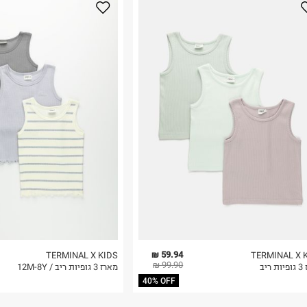
נא על גבי החבילה
רות באתר בלבד
 בלבד. לא ניתן
59.94 ₪
TERMINAL X KIDS
TERMINAL X 
99.90 ₪
ריב
מארז 3 גופיות ריב / 12M-8Y
40% OFF