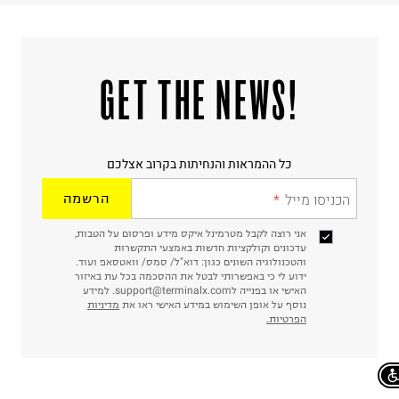
!GET THE NEWS
כל ההמראות והנחיתות בקרוב אצלכם
הכניסו מייל
הרשמה
אני רוצה לקבל מטרמינל איקס מידע ופרסום על הטבות,
עדכונים וקולקציות חדשות באמצעי התקשרות
והטכנולוגיה השונים כגון: דוא"ל/ סמס/ וואטסאפ ועוד.
ידוע לי כי באפשרותי לבטל את ההסכמה בכל עת באיזור
האישי או בפנייה לsupport@terminalx.com. למידע
נוסף על אופן השימוש במידע האישי ראו את
מדיניות
הפרטיות.