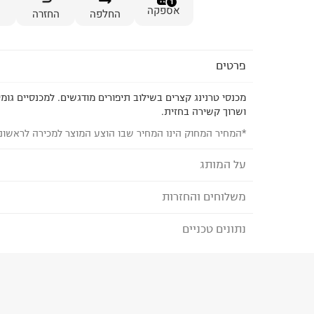
1
אספקה
החלפה
החזרה
פרטים
מכנסי טרנינג קצרים בשילוב תיפורים מודגשים. למכנסיים גומי
ושרוך קשירה בחזית.
*המחיר המחוק הינו המחיר שבו הוצע המוצר למכירה לראשונ
על המותג
משלוחים והחזרות
THE CHILDREN'S PLACE
מותג אופנה אמריקאי המציע קולקציה מגוונת ואיכותי
נתונים טכניים
לבחירת בשיטת המשלוח המתאימה לכם,
נא ללחוץ כאן
עד גיל 14. בקולקציה פרטי אופנה, אביזרים, נעליים
הזמנתם והתחרטתם?
הדפסים וגזרות המאפשרות להתלבש בכיף כל יום.
הרכב בד/חומר
:
80% COTTON 20% POLYESTER
₪) לזמן מוגבל! חינם בהזמנות מעל 500 ₪.
לפרטים נא
ארץ ייצור
:
ישראל