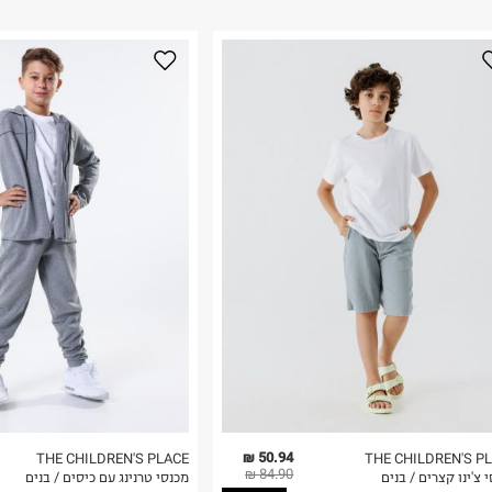
ום.
למידע נא ללחוץ
נא על גבי החבילה
רות באתר בלבד
 בלבד. לא ניתן
50.94 ₪
THE CHILDREN'S PLACE
THE CHILDREN'S P
84.90 ₪
 צ'ינו קצרים / בנים
מכנסי טרנינג עם כיסים / בנים