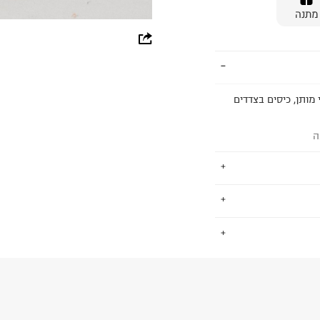
מתנה
whatsapp
facebook
pinterest
 מותן, כיסים בצדדים
copy link
ה
ת לתינוקות וילדים
.
 ומגוון רחב של צבעים,
החזרות / החלפות בקליק עם שליח עד הבית ב-14.9 ₪ (במקום ב-19.9
 ללחוץ כאן
.