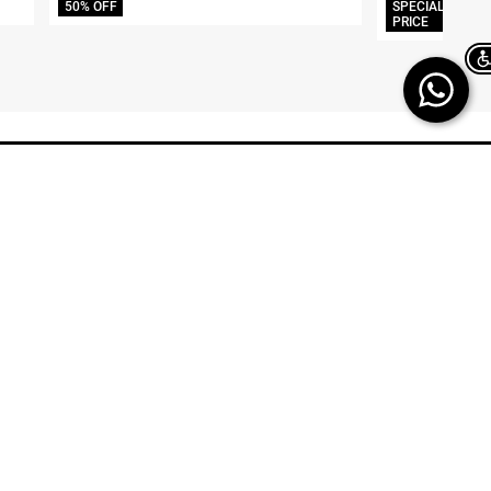
50% OFF
SPECIAL
ח.פ. 515722536
PRICE
Chat on WhatsApp
TERMINAL X
HELP
משלוחים
אודות
החזרות/ החלפות
תקנון
ביטול עסקה
TERMINAL X GIFT
CARD
תשובות לכל השאלות
DREAM CARD
הטבות מולטיפאס
כרטיס אשראי
איפה ההזמנה שלי
DREAM CARD VIP
מבקר פנים – מקשיבון
DREAM GIFTCARD
יצירת קשר
הקרדיט שלי