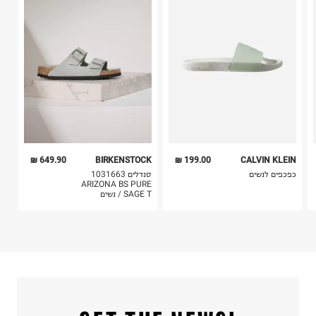
בית פוקס-רח' החרמון
4. לא ניתן להחזיר ויטמינים ותוספי תזונה.
קריית שדה התעופה
5. יש להחזיר את כל הפריטים עם התוויות.
ח.פ. 515722536
6. נעליים ניתן להחזיר רק בקופסתם המקורית בלבד.
649.90 ₪
BIRKENSTOCK
199.00 ₪
CALVIN KLEIN
כפכפים לנשים
סנדלים 1031663
ARIZONA BS PURE
SAGE T / נשים