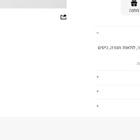
מתנה
whatsapp
facebook
pinterest
, לולאות חגורה, כיסים
copy link
ה
ת לתינוקות וילדים
.
 ומגוון רחב של צבעים,
החזרות / החלפות בקליק עם שליח עד הבית ב-14.9 ₪ (במקום ב-19.9
 ללחוץ כאן
.