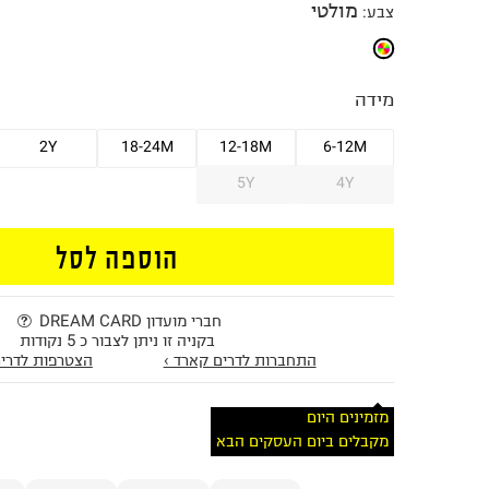
מולטי
צבע
:
מידה
2Y
18-24M
12-18M
6-12M
5Y
4Y
הוספה לסל
חברי מועדון DREAM CARD
בקניה זו ניתן לצבור כ 5 נקודות
התחברות לדרים קארד ›
הצטרפות לדרים
מזמינים היום
מקבלים ביום העסקים הבא