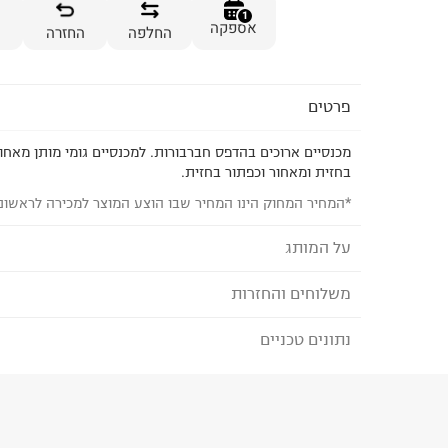
1
אספקה
החלפה
החזרה
פרטים
מכנסיים ארוכים בהדפס חברבורות. למכנסיים גומי מותן מאחור
בחזית ומאחור וכפתור בחזית.
*המחיר המחוק הינו המחיר שבו הוצע המוצר למכירה לראשונ
על המותג
משלוחים והחזרות
THE CHILDREN'S PLACE
מותג אופנה אמריקאי המציע קולקציה מגוונת ואיכותי
נתונים טכניים
לבחירת בשיטת המשלוח המתאימה לכם,
נא ללחוץ כאן
עד גיל 14. בקולקציה פרטי אופנה, אביזרים, נעליים
הזמנתם והתחרטתם?
הדפסים וגזרות המאפשרות להתלבש בכיף כל יום.
הרכב בד/חומר
:
95% COTTON 5% SPANDEX
₪) לזמן מוגבל! חינם בהזמנות מעל 500 ₪.
לפרטים נא
ארץ ייצור
:
ישראל