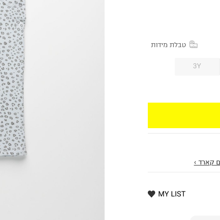
טבלת מידות
3Y
 קארד ›
MY LIST