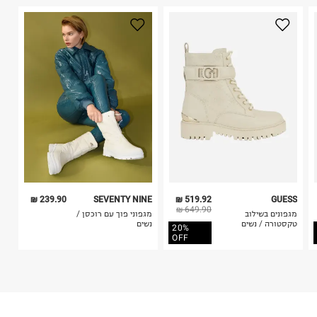
2. לא ניתן להחזיר חולצות בי"ס מודפסות בהדפסה אישית.
היבואן
3. מוצרי טיפוח ניתן להחזיר סגורים באריזתם המקורית
גלובל ברנדס גלרי בע"מ
בלבד. לא ניתן להחזיר לקים.
הברזל 38, תל אביב.
4. לא ניתן להחזיר ויטמינים ותוספי תזונה.
ח.פ. 515796605
5. יש להחזיר את כל הפריטים עם התוויות.
6. נעליים ניתן להחזיר רק בקופסתם המקורית בלבד.
239.90 ₪
SEVENTY NINE
519.92 ₪
GUESS
649.90 ₪
מגפונים בשילוב
מגפוני פוך עם רוכסן /
טקסטורה / נשים
נשים
20%
OFF