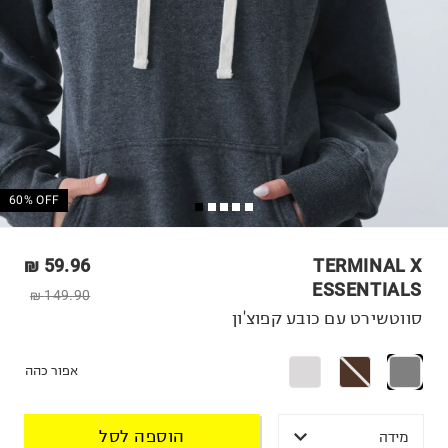
60% OFF
59.96 ₪
TERMINAL X
ESSENTIALS
149.90 ₪
סווטשירט עם כובע קפוצ'ון
אפור כהה
הוספה לסל
מידה