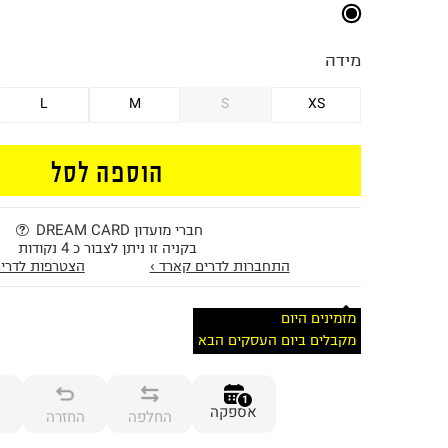
מידה
L
M
S
XS
הוספה לסל
חברי מועדון DREAM CARD
בקניה זו ניתן לצבור כ 4 נקודות
התחברות לדרים קארד ›
הצטרפות לדרים
מזמינים היום
מקבלים ביום העסקים הבא
1
אספקה
החלפה
החזרה