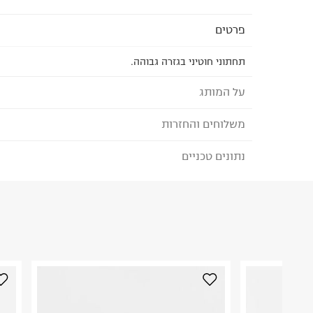
פרטים
תחתוני חוטיני בגזרה גבוהה.
על המותג
משלוחים והחזרות
AERIE
נתונים טכניים
לבחירת בשיטת המשלוח המתאימה לכם,
נא ללחוץ כאן
המעודד ודוגל בדימוי גוף ונפש חיובי.
הזמנתם והתחרטתם?
המותג מציע מגוון רחב של חזיות, תחתונים, בגדי ים, ו
הרכב בד/חומר
:
N - RECYCLED 16% ELASTANE
ברמת איכות וגימור גבוהה ומחירים נוחים.
₪) לזמן מוגבל! חינם בהזמנות מעל 500 ₪.
לפרטים נא
ארץ ייצור
:
סין
ניתן גם להחזיר את החבילה דרך דואר ישראל ללא תשל
הוראות כביסה
כאן
.
לפני החזרת החבילה, חשוב להדביק את מדבקת הגוביי
במקום בו הודבקה הכתובת שלכם.