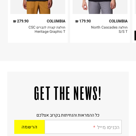
ניקוי יבש אסור
ללא סחיטה
היבואן
279.90 ₪
COLUMBIA
179.90 ₪
COLUMBIA
טרמינל איקס אונליין בע"מ
חולצה North Cascades
חולצה קצרה לגברים CSC
בית פוקס-רח' החרמון
Heritage Graphic T
S/S T
קריית שדה התעופה
ח.פ. 515722536
!GET THE NEWS
כל ההמראות והנחיתות בקרוב אצלכם
הכניסו מייל
הרשמה