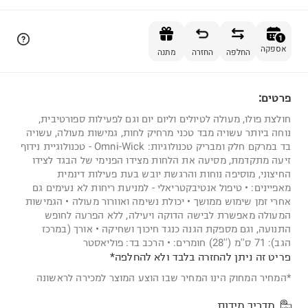
הוספה לסל
1
אספקה
החלפה
החזרה
מתנה
פרטים:
1
חולצת פולו, מעולה לטיולים וליום יום וגם לפעילות ספורטיבית,
נוחה ביותר עשויה מבד טכני מרחיק לחות, גמישות מעולה, עשויה
בד במרקם חלק ומבריק טכנולוגיות: Omni-Wick - טכנולוגיית נידוף
זיעה מתקדמת, מסיעה את הלחות מצידו הפנימי של הבגד לצידו
החיצוני, מוסיפה נוחות והרגשת יובש בעת פעילות דינמית
מאפיינים: • טיפול אנטיבקטריאלי - למניעת ריחות לא נעימים גם
אחרי זמן שימוש ממושך • יכולת נשימה ואוורור מעולה • הגמישות
המעולה מאפשרת לבישה הדוקה ויעילה, ללא הפרעה לחופש
התנועה, וגם מספקת הגנה כנגד חיכוך ושחיקה • אורך (במרכז
הגב): 71 ס''מ (''28) חומרים: • הרכב בד: פוליאסטר
פריט זה ניתן להחזרה בלבד ולא להחלפה*
*המחיר המחוק הינו המחיר שבו הוצע המוצר למכירה לראשונה
מדריך מידות