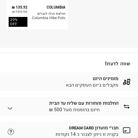
135.92 ₪
COLUMBIA
169.90 ₪
חולצת פולו לגברים
Columbia Hike Polo
20%
OFF
שווה לדעת!
מזמינים היום
מקבלים ביום העסקים הבא
החלפות והחזרות עם שליח עד הבית
₪ חינם בהזמנות מעל 500
חברי מועדון
DREAM CARD
לבחירת בשיטת המשלוח המתאימה לכם,
נא ללחוץ כאן.
בקניה זו ניתן לצבור כ 14 נקודות
הזמנתם והתחרטתם?