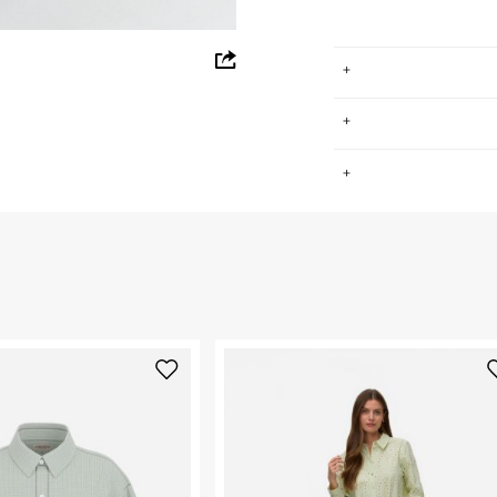
whatsapp
facebook
pinterest
הרבה דברים השתנו מאז עיצובה של חולצת Gant הראשונה בשנת 1949,
.
 זהים.
copy link
החזרות / החלפות בקליק עם שליח עד הבית ב-14.9 ₪ (במקום ב-19.9
 ללחוץ כאן
.
ום.
למידע נא ללחוץ
נא על גבי החבילה
רות באתר בלבד