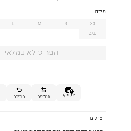
מידה
L
M
S
XS
2XL
הפריט לא במלאי
1
אספקה
החלפה
החזרה
פרטים