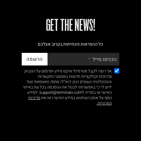
!GET THE NEWS
כל ההמראות והנחיתות בקרוב אצלכם
הרשמה
הכניסו מייל
אני רוצה לקבל מטרמינל איקס מידע ופרסום על הטבות,
עדכונים וקולקציות חדשות באמצעי התקשרות
והטכנולוגיה השונים כגון: דוא"ל/ סמס/ וואטסאפ ועוד.
ידוע לי כי באפשרותי לבטל את ההסכמה בכל עת באיזור
האישי או בפנייה לsupport@terminalx.com. למידע
נוסף על אופן השימוש במידע האישי ראו את
מדיניות
הפרטיות.