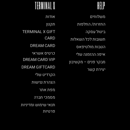
TERMINAL X
HELP
משלוחים
אודות
החזרות/ החלפות
תקנון
ביטול עסקה
TERMINAL X GIFT
CARD
תשובות לכל השאלות
DREAM CARD
הטבות מולטיפאס
כרטיס אשראי
איפה ההזמנה שלי
DREAM CARD VIP
מבקר פנים – מקשיבון
DREAM GIFTCARD
יצירת קשר
הקרדיט שלי
הצהרת נגישות
מפת אתר
מסמכי חברה
תנאי שימוש ומדיניות
פרטיות