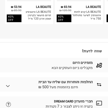
53.94 ₪
LA BEAUTE
83.94 ₪
LA BEAUTE
89.90 ₪
139.90 ₪
LA BEAUTE קרם לחות
LA BEAUTE אינטנסיב
אינטנסיב לשיער מתולתל
סרום מועשר בקרטין
40%
40%
750 מ״ל
ושמן ארגן 120 מ״ל
OFF
OFF
שווה לדעת!
מזמינים היום
מקבלים ביום העסקים הבא
החלפות והחזרות עם שליח עד הבית
₪ חינם בהזמנות מעל 500
חברי מועדון
DREAM CARD
לבחירת בשיטת המשלוח המתאימה לכם,
נא ללחוץ כאן.
בקניה זו ניתן לצבור כ 7 נקודות