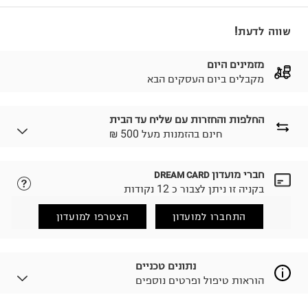
שווה לדעת!
מזמינים היום
מקבלים ביום העסקים הבא
החלפות והחזרות עם שליח עד הבית
₪ חינם בהזמנות מעל 500
חברי מועדון
DREAM CARD
לבחירת בשיטת המשלוח המתאימה לכם,
נא ללחוץ כאן.
בקניה זו ניתן לצבור כ 12 נקודות
הזמנתם והתחרטתם?
החזרות / החלפות בקליק עם שליח עד הבית ב-14.9 ₪
התחברו למועדון
הצטרפו למועדון
(במקום ב-19.9 ₪) לזמן מוגבל! חינם בהזמנות מעל 500 ₪.
לפרטים נא ללחוץ כאן
.
ניתן גם להחזיר את החבילה דרך דואר ישראל ללא תשלום.
נתונים טכניים
למידע נא ללחוץ כאן
.
הוראות טיפול ופרטים נוספים
לפני החזרת החבילה, חשוב להדביק את מדבקת הגוביינא על
גבי החבילה במקום בו הודבקה הכתובת שלכם.