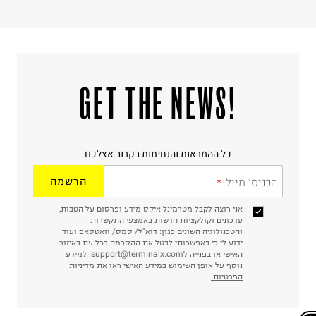
ח.פ. 515722536
!GET THE NEWS
כל ההמראות והנחיתות בקרוב אצלכם
הכניסו מייל
הרשמה
אני רוצה לקבל מטרמינל איקס מידע ופרסום על הטבות,
עדכונים וקולקציות חדשות באמצעי התקשרות
והטכנולוגיה השונים כגון: דוא"ל/ סמס/ וואטסאפ ועוד.
ידוע לי כי באפשרותי לבטל את ההסכמה בכל עת באיזור
האישי או בפנייה לsupport@terminalx.com. למידע
נוסף על אופן השימוש במידע האישי ראו את
מדיניות
הפרטיות.