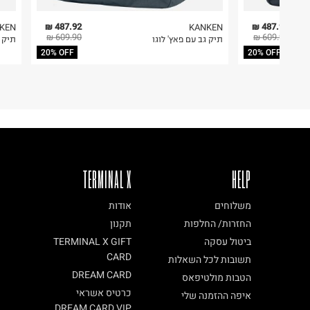
5. יש להחזיר את כל הפריטים עם התוויות.
תמוז סחר
ביאליק 5, תל אביב.
6. נעליים ניתן להחזיר רק בקופסתם המקורית בלבד.
487.92 ₪
487.92 ₪
KEN
KANKEN
609.90 ₪
609.90 ₪
תיק גב עם פאץ' לוגו
תיק ג
ח.פ. 510963580
20% OFF
20% OFF
TERMINAL X
HELP
משלוחים
אודות
החזרות/ החלפות
תקנון
ביטול עסקה
TERMINAL X GIFT
CARD
תשובות לכל השאלות
DREAM CARD
הטבות מולטיפאס
כרטיס אשראי
איפה ההזמנה שלי
DREAM CARD VIP