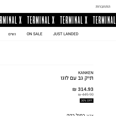
התחברות
JUST LANDED
ON SALE
נשים
KANKEN
תיק גב עם לוגו
314.93 ₪
449.90 ₪
30% OFF
כחול כהה
צבע
: