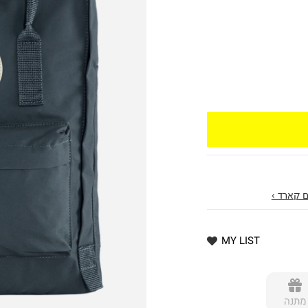
 קארד ›
MY LIST
מתנה