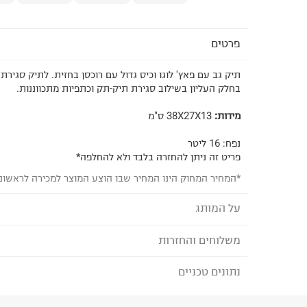
פרטים
תיק גב עם פאץ' לוגו וכיס גדול עם רוכסן בחזית. לתיק סגירת 
בחלק העליון בשילוב סגירת תיק-תק וכתפיות מתכווננות.
מידות:
38X27X13 ס"מ
נפח: 16 ליטר
פריט זה ניתן להחזרה בלבד ולא להחלפה*
*המחיר המחוק הינו המחיר שבו הוצע המוצר למכירה לראשונ
על המותג
משלוחים והחזרות
קנקן - KANKEN
ה-Kanken הקלאסי הוא תיק הגב הפופולארי ביותר
נתונים טכניים
לבחירת בשיטת המשלוח המתאימה לכם,
נא ללחוץ כאן
FJÄLLRÄVEN השוודית. תיקים אלו עשויים חצי כו
הזמנתם והתחרטתם?
פוליאסטר.