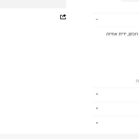
whatsapp
facebook
רוכסן, ידית אחיזה
pinterest
copy link
ה
 של חברת
.
תנה אורגנית, חצי