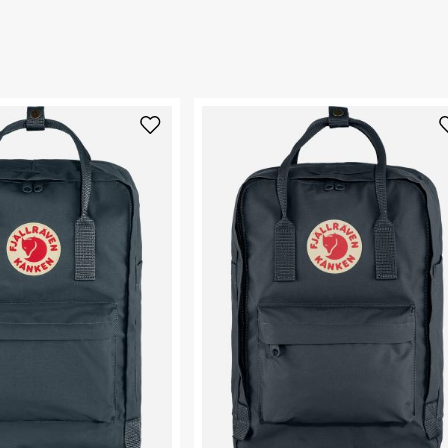
החזרות / החלפות בקליק עם שליח עד הבית ב-14.9 ₪ (במקום ב-19.9
בד סינטטי אחר
 ללחוץ כאן
.
בות.
ום.
למידע נא ללחוץ
נא על גבי החבילה
רות באתר בלבד
 בלבד. לא ניתן