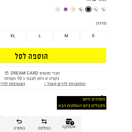
מידה
XL
L
M
S
הוספה לסל
חברי מועדון DREAM CARD
בקניה זו ניתן לצבור כ 10 נקודות
התחברות לדרים קארד ›
הצטרפות לדרים
מזמינים היום
מקבלים ביום העסקים הבא
1
אספקה
החלפה
החזרה