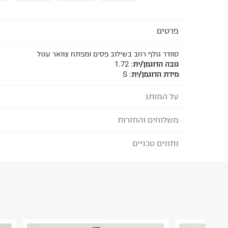
פרטים
סוודר גולף רחב בשילוב פסים ומפתח צוואר עגול
גובה הדוגמן/ית
:
1.72
מידת הדוגמן/ית
:
S
על המותג
משלוחים והחזרות
TERMINAL X - טרמינל איקס
מותג אופנה סופר טרנדי, בועט ואורבני המציע אופנת נש
נתונים טכניים
לבחירת בשיטת המשלוח המתאימה לכם,
נא ללחוץ כאן
המותג מביא את הטרנדים הלוהטים ביותר בכל רגע ומ
הזמנתם והתחרטתם?
הלבוש הכי נכונים ומדויקים שהופכים את הארון שלנו 
הרכב בד/חומר
:
50%Cotton50%Polyester
₪) לזמן מוגבל! חינם בהזמנות מעל 500 ₪.
לפרטים נא
ארץ ייצור
:
סין
ניתן גם להחזיר את החבילה דרך דואר ישראל ללא תשל
הוראות כביסה
כאן
.