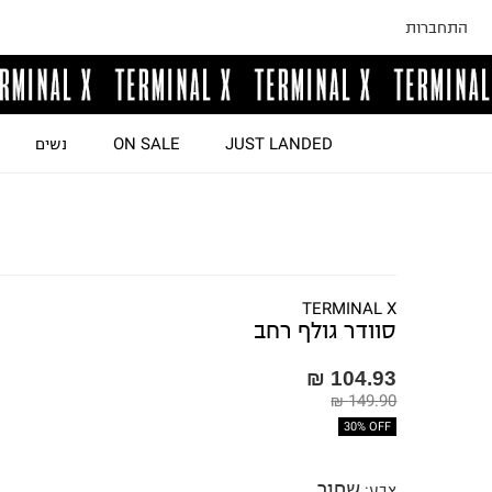
התחברות
JUST LANDED
ON SALE
נשים
TERMINAL X
סוודר גולף רחב
104.93 ₪
149.90 ₪
30% OFF
שחור
צבע
: