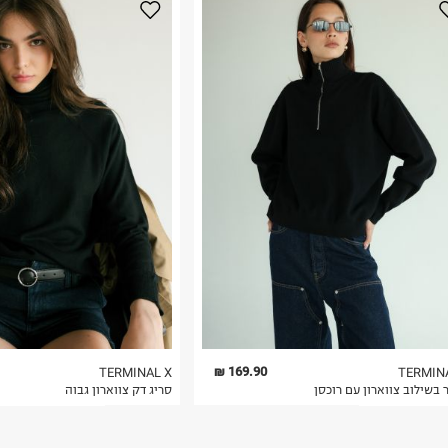
נא על גבי החבילה
רות באתר בלבד
 בלבד. לא ניתן
169.90 ₪
TERMINAL X
TERMIN
 בשילוב צווארון עם רוכסן
סריג דק צווארון גבוה