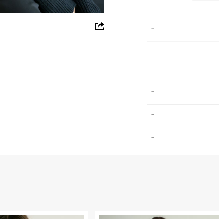
whatsapp
facebook
pinterest
copy link
ים, גברים וילדים.
.
שמש סמן לפריטי
למעורר קנאה.
החזרות / החלפות בקליק עם שליח עד הבית ב-14.9 ₪ (במקום ב-19.9
 ללחוץ כאן
.
ום.
למידע נא ללחוץ