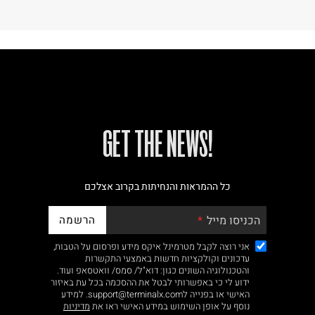
!GET THE NEWS
כל ההמראות והנחיתות בקרוב אצלכם
הרשמה
הכניסו מייל
אני רוצה לקבל מטרמינל איקס מידע ופרסום על הטבות,
עדכונים וקולקציות חדשות באמצעי התקשרות
והטכנולוגיה השונים כגון: דוא"ל/ סמס/ וואטסאפ ועוד.
ידוע לי כי באפשרותי לבטל את ההסכמה בכל עת באיזור
האישי או בפנייה לsupport@terminalx.com. למידע
נוסף על אופן השימוש במידע האישי ראו את
מדיניות