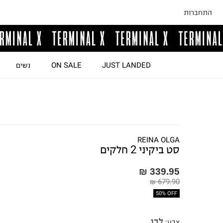
התחברות
JUST LANDED
ON SALE
נשים
REINA OLGA
סט ביקיני 2 חלקים
339.95 ₪
679.90 ₪
50% OFF
לבן
צבע
: