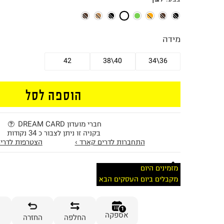
מידה
42
38\40
34\36
הוספה לסל
חברי מועדון DREAM CARD
בקניה זו ניתן לצבור כ 34 נקודות
התחברות לדרים קארד ›
הצטרפות לדרים
מזמינים היום
מקבלים ביום העסקים הבא
1
אספקה
החלפה
החזרה