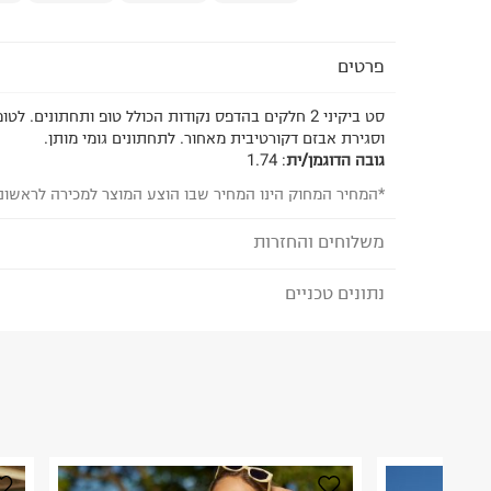
פרטים
סט ביקיני 2 חלקים בהדפס נקודות הכולל טופ ותחתונים. 
וסגירת אבזם דקורטיבית מאחור. לתחתונים גומי מותן.
גובה הדוגמן/ית
:
1.74
*המחיר המחוק הינו המחיר שבו הוצע המוצר למכירה לראשונ
משלוחים והחזרות
נתונים טכניים
לבחירת בשיטת המשלוח המתאימה לכם,
נא ללחוץ כאן
הזמנתם והתחרטתם?
הרכב בד/חומר
:
PA 78% EA 22%
₪) לזמן מוגבל! חינם בהזמנות מעל 500 ₪.
לפרטים נא
ארץ ייצור
:
סין
ניתן גם להחזיר את החבילה דרך דואר ישראל ללא תשל
הוראות כביסה
כאן
.