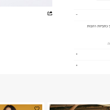
whatsapp
facebook
לטופ כתפיות רחבות
pinterest
copy link
ה
.
החזרות / החלפות בקליק עם שליח עד הבית ב-14.9 ₪ (במקום ב-19.9
 ללחוץ כאן
.
ום.
למידע נא ללחוץ