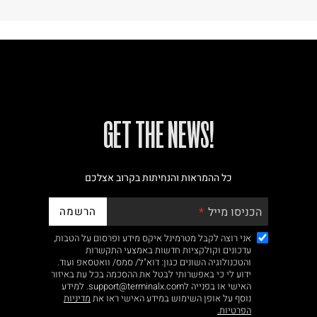
!GET THE NEWS
כל ההמראות והנחיתות בקרוב אצלכם
הרשמה
הכניסו מייל
אני רוצה לקבל מטרמינל איקס מידע ופרסום על הטבות,
עדכונים וקולקציות חדשות באמצעי התקשרות
והטכנולוגיה השונים כגון: דוא"ל/ סמס/ וואטסאפ ועוד.
ידוע לי כי באפשרותי לבטל את ההסכמה בכל עת באיזור
האישי או בפנייה לsupport@terminalx.com. למידע
נוסף על אופן השימוש במידע האישי ראו את
מדיניות
הפרטיות.