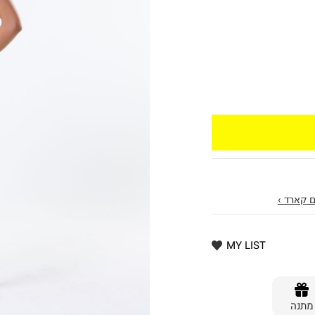
 קארד ›
MY LIST
מתנה