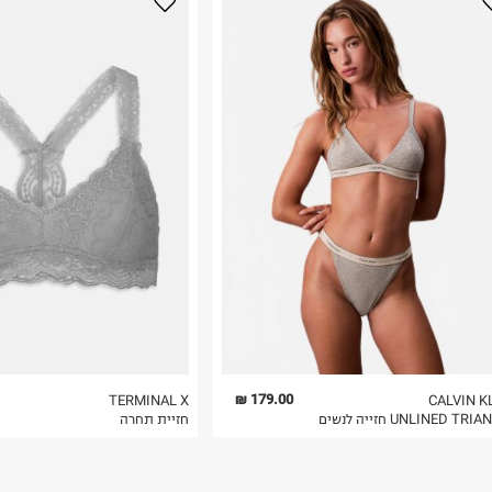
נא על גבי החבילה
רות באתר בלבד
 בלבד. לא ניתן
179.00 ₪
TERMINAL X
CALVIN K
UNLINED TR חזייה לנשים
חזיית תחרה