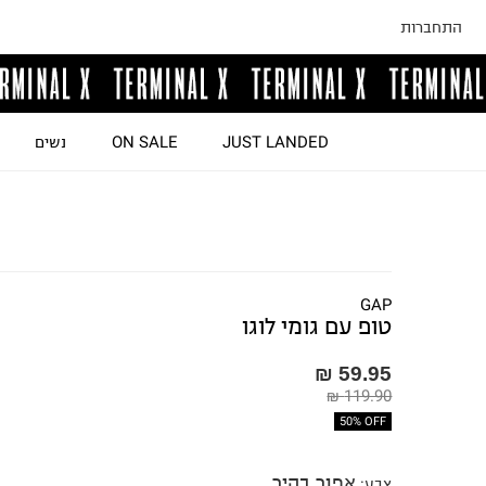
התחברות
JUST LANDED
ON SALE
נשים
GAP
טופ עם גומי לוגו
59.95 ₪
119.90 ₪
50% OFF
אפור בהיר
צבע
: