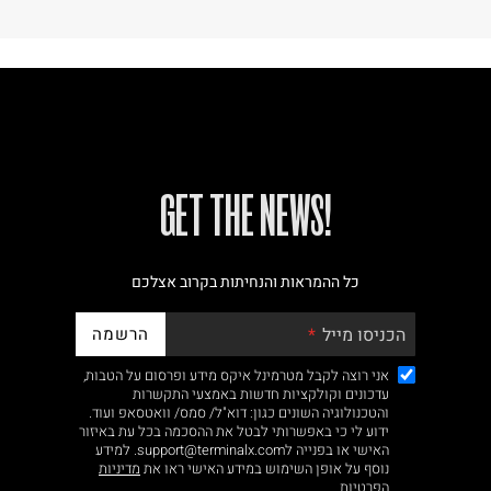
!GET THE NEWS
כל ההמראות והנחיתות בקרוב אצלכם
הרשמה
הכניסו מייל
אני רוצה לקבל מטרמינל איקס מידע ופרסום על הטבות,
עדכונים וקולקציות חדשות באמצעי התקשרות
והטכנולוגיה השונים כגון: דוא"ל/ סמס/ וואטסאפ ועוד.
ידוע לי כי באפשרותי לבטל את ההסכמה בכל עת באיזור
האישי או בפנייה לsupport@terminalx.com. למידע
נוסף על אופן השימוש במידע האישי ראו את
מדיניות
הפרטיות.