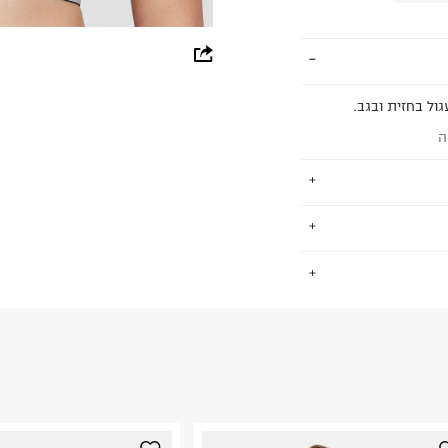
whatsapp
facebook
גול בחזית ובגב.
pinterest
ה
copy link
קיפות בשרשראות
.
מקדמים מחזור, חסכון
החזרות / החלפות בקליק עם שליח עד הבית ב-14.9 ₪ (במקום ב-19.9
 ללחוץ כאן
.
ום.
למידע נא ללחוץ