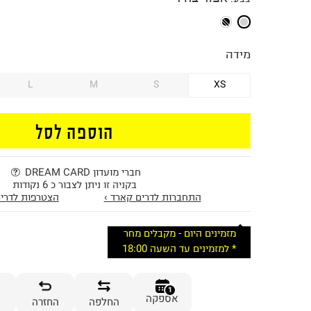
מידה
L
M
S
XS
הוספה לסל
חברי מועדון DREAM CARD
בקניה זו ניתן לצבור כ 6 נקודות
התחברות לדרים קארד ›
הצטרפות לדרים
מזמינים היום - מקבלים מחר
* למזמינים עד השעה 18:00
1
אספקה
החלפה
החזרה