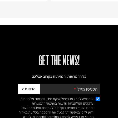
!GET THE NEWS
כל ההמראות והנחיתות בקרוב אצלכם
הרשמה
הכניסו מייל
אני רוצה לקבל מטרמינל איקס מידע ופרסום על הטבות,
עדכונים וקולקציות חדשות באמצעי התקשרות
והטכנולוגיה השונים כגון: דוא"ל/ סמס/ וואטסאפ ועוד.
ידוע לי כי באפשרותי לבטל את ההסכמה בכל עת באיזור
האישי או בפנייה לsupport@terminalx.com. למידע