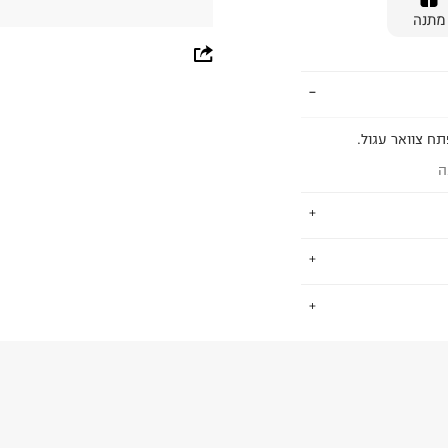
מתנה
whatsapp
facebook
pinterest
תח צוואר עגול.
ה
copy link
-20 המותג לא מפסיק להציע פריטים
.
לנו, אך גם יודע
 נשים וילדים.
החזרות / החלפות בקליק עם שליח עד הבית ב-14.9 ₪ (במקום ב-19.9
 ללחוץ כאן
.
ום.
למידע נא ללחוץ