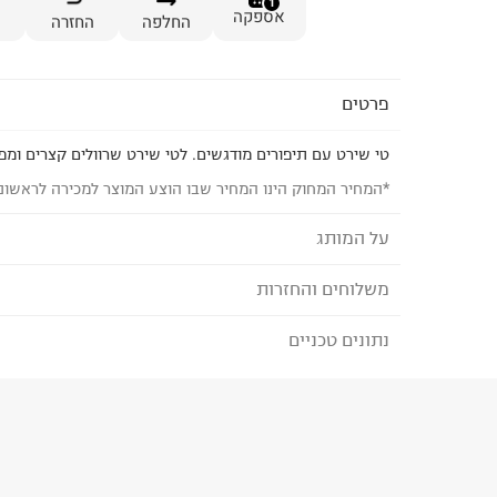
1
אספקה
החלפה
החזרה
פרטים
טי שירט עם תיפורים מודגשים. לטי שירט שרוולים קצרים ומפ
*המחיר המחוק הינו המחיר שבו הוצע המוצר למכירה לראשונ
על המותג
משלוחים והחזרות
PUMA - פומה
החל משנות הארבעים של המאה ה
נתונים טכניים
לבחירת בשיטת המשלוח המתאימה לכם,
נא ללחוץ כאן
קלאסיים ועל זמניים למלתחת בגדי הסטריט והספורט ש
הזמנתם והתחרטתם?
להפתיע עם בגדים ונעליים טרנדיים ברוח הזמן לגברים,
הרכב בד/חומר
:
67% כותנה 26% פוליאססטר 7% אלסטן
₪) לזמן מוגבל! חינם בהזמנות מעל 500 ₪.
לפרטים נא
ארץ ייצור
:
סין
ניתן גם להחזיר את החבילה דרך דואר ישראל ללא תשל
הוראות כביסה