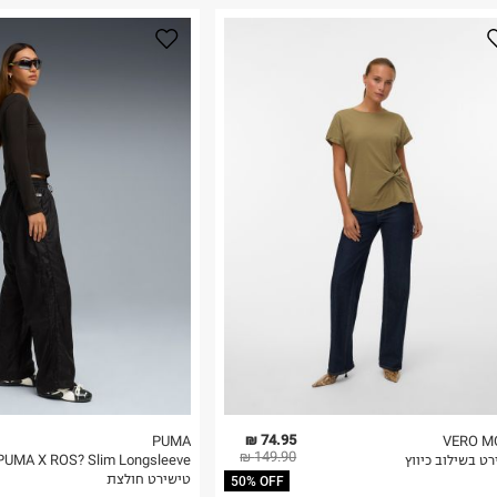
נא על גבי החבילה
רות באתר בלבד
 בלבד. לא ניתן
74.95 ₪
PUMA
VERO M
149.90 ₪
ט בשילוב כיווץ
PUMA X ROS? Slim Longsleeve
טישירט חולצת
50% OFF