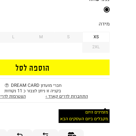
מידה
L
M
S
XS
2XL
הוספה לסל
חברי מועדון DREAM CARD
בקניה זו ניתן לצבור כ 11 נקודות
התחברות לדרים קארד ›
הצטרפות לדרים
מזמינים היום
מקבלים ביום העסקים הבא