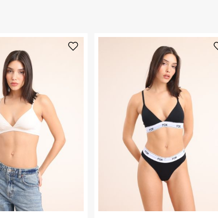
 ללחוץ כאן
.
ום.
למידע נא ללחוץ
נא על גבי החבילה
רות באתר בלבד
 בלבד. לא ניתן