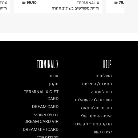
בית פוקס-רח' החרמון
6. נעליים ניתן להחזיר רק בקופסתם המקורית בלבד.
99.90 ₪
79.90 ₪
FOX
TERMINAL X
חזיית משולשים בשילוב תחרה
חזיי
קריית שדה התעופה
ח.פ. 515722536
TERMINAL X
HELP
משלוחים
אודות
החזרות/ החלפות
תקנון
ביטול עסקה
TERMINAL X GIFT
CARD
תשובות לכל השאלות
DREAM CARD
הטבות מולטיפאס
כרטיס אשראי
איפה ההזמנה שלי
DREAM CARD VIP
מבקר פנים – מקשיבון
DREAM GIFTCARD
יצירת קשר
הקרדיט שלי