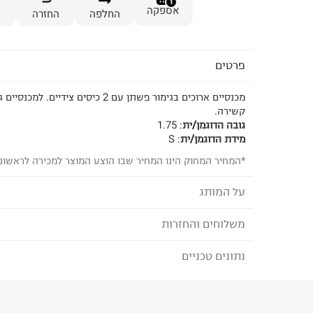
1
אספקה
החלפה
החזרה
פרטים
מכנסיים ארוכים בגימור פשתן עם 2 כיסים ציד
קשירה.
גובה הדוגמן/ית
:
1.75
מידת הדוגמן/ית
:
S
*המחיר המחוק הינו המחיר שבו הוצע המוצר למכירה לראשונ
על המותג
משלוחים והחזרות
GAP - גאפ
המותג פועל לקידום זכויות אדם ותרומה לחברה, מתנהל בש
נתונים טכניים
לבחירת בשיטת המשלוח המתאימה לכם,
נא ללחוץ כאן
האספקה ופועל לצמצום ההשפעה על שינויי האקלים. ב-GAP
במים ושימוש בחומרים ככותנה אורגנית ופוליאסטר ממוחזר.
הזמנתם והתחרטתם?
הרכב בד/חומר
:
100% COTTON