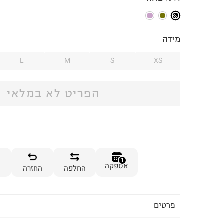
מידה
L
M
S
XS
הפריט לא במלאי
1
אספקה
החלפה
החזרה
פרטים