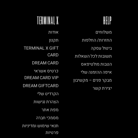
TERMINAL X
HELP
משלוחים
אודות
החזרות/ החלפות
תקנון
ביטול עסקה
TERMINAL X GIFT
CARD
תשובות לכל השאלות
DREAM CARD
הטבות מולטיפאס
כרטיס אשראי
איפה ההזמנה שלי
DREAM CARD VIP
מבקר פנים – מקשיבון
DREAM GIFTCARD
יצירת קשר
הקרדיט שלי
הצהרת נגישות
מפת אתר
מסמכי חברה
תנאי שימוש ומדיניות
פרטיות