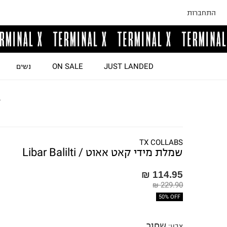
התחברות
JUST LANDED
ON SALE
נשים
ד
TX COLLABS
שמלת מידי קאט אאוט / Libar Balilti
114.95 ₪
229.90 ₪
50% OFF
שחור
צבע
: