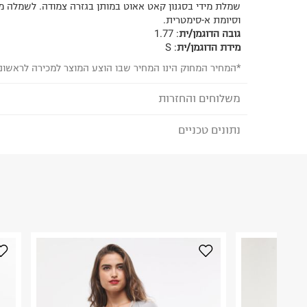
שמלת מידי בסגנון קאט אאוט במותן בגזרה צמודה. לשמלה מ
וסיומת א-סימטרית.
גובה הדוגמן/ית
:
1.77
מידת הדוגמן/ית
:
S
*המחיר המחוק הינו המחיר שבו הוצע המוצר למכירה לראשונ
משלוחים והחזרות
נתונים טכניים
לבחירת בשיטת המשלוח המתאימה לכם,
נא ללחוץ כאן
הזמנתם והתחרטתם?
הרכב בד/חומר
:
85%Nylon 15%Spandex
₪) לזמן מוגבל! חינם בהזמנות מעל 500 ₪.
לפרטים נא
ארץ ייצור
:
הודו
ניתן גם להחזיר את החבילה דרך דואר ישראל ללא תשל
הוראות כביסה
כאן
.
לפני החזרת החבילה, חשוב להדביק את מדבקת הגוביי
במקום בו הודבקה הכתובת שלכם.
פריטים שבירים יש להחזיר עם שליח דרך ממשק ההחז
כביסה עדינה במכונה עד-30°C