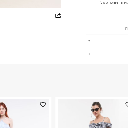
פתח צוואר עגול
whatsapp
facebook
ה
pinterest
copy link
.
החזרות / החלפות בקליק עם שליח עד הבית ב-14.9 ₪ (במקום ב-19.9
 ללחוץ כאן
.
ום.
למידע נא ללחוץ
נא על גבי החבילה
רות באתר בלבד