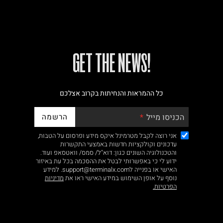
!GET THE NEWS
כל ההמראות והנחיתות בקרוב אצלכם
הרשמה
הכניסו מייל
אני רוצה לקבל מטרמינל איקס מידע ופרסום על הטבות,
עדכונים וקולקציות חדשות באמצעי התקשרות
והטכנולוגיה השונים כגון: דוא"ל/ סמס/ וואטסאפ ועוד.
ידוע לי כי באפשרותי לבטל את ההסכמה בכל עת באיזור
האישי או בפנייה לsupport@terminalx.com. למידע
נוסף על אופן השימוש במידע האישי ראו את
מדיניות
הפרטיות.