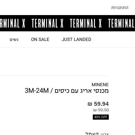
התחברות
JUST LANDED
ON SALE
נשים
MINENE
מכנסי אריג עם כיסים / 3M-24M
59.94 ₪
99.90 ₪
40% OFF
קאמל
צבע
: