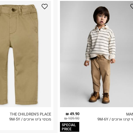
נא על גבי החבילה
רות באתר בלבד
 בלבד. לא ניתן
49.90 ₪
THE CHILDREN'S PLACE
MA
109.90 ₪
קרגו ארוכים / 9M-6Y
מכנסי צ'ינו ארוכים / 9M-5Y
SPECIAL
PRICE