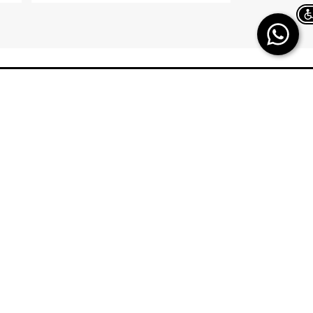
Chat on WhatsApp
TERMINAL X
HELP
משלוחים
אודות
החזרות/ החלפות
תקנון
ביטול עסקה
TERMINAL X GIFT
CARD
תשובות לכל השאלות
DREAM CARD
הטבות מולטיפאס
כרטיס אשראי
איפה ההזמנה שלי
DREAM CARD VIP
מבקר פנים – מקשיבון
DREAM GIFTCARD
יצירת קשר
הקרדיט שלי
הצהרת נגישות