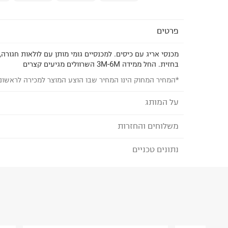
פרטים
מכנסי אריג עם כיסים. למכנסיים גומי מותן עם לולאות חגורה,
בחזית. החל ממידה 3M-6M השרוולים מגיעים קצרים
*המחיר המחוק הינו המחיר שבו הוצע המוצר למכירה לראשונ
על המותג
משלוחים והחזרות
MINENE - מיננה
חברת מיננה מייצרת ומשווקת, בארץ ובעולם מוצרי טק
נתונים טכניים
לבחירת בשיטת המשלוח המתאימה לכם,
נא ללחוץ כאן
פונקציונאלים ואיכותיים בעיצובים מיוחדים.
הזמנתם והתחרטתם?
המותג Minene הוקם ע"י 3 אמהות שמטרת
הרכב בד/חומר
:
70%פשתן 30% כותנה
לנוחים וקלים.
₪) לזמן מוגבל! חינם בהזמנות מעל 500 ₪.
לפרטים נא
ארץ ייצור
:
טורקיה
ניתן גם להחזיר את החבילה דרך דואר ישראל ללא תשל
אין הוראות מיוחדות
כאן
.