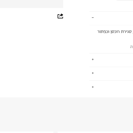
whatsapp
facebook
 סגירת רוכסן וכפתור
pinterest
ה
copy link
סטיל חדשניים,
.
ן הייתה להפוך את חיי ההורים
החזרות / החלפות בקליק עם שליח עד הבית ב-14.9 ₪ (במקום ב-19.9
 ללחוץ כאן
.
ום.
למידע נא ללחוץ