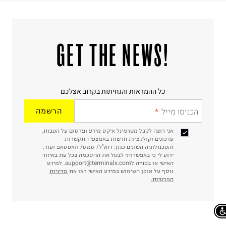
!GET THE NEWS
כל ההמראות והנחיתות בקרוב אצלכם
הכניסו מייל
הרשמה
אני רוצה לקבל מטרמינל איקס מידע ופרסום על הטבות,
עדכונים וקולקציות חדשות באמצעי התקשרות
והטכנולוגיה השונים כגון: דוא"ל/ סמס/ וואטסאפ ועוד.
ידוע לי כי באפשרותי לבטל את ההסכמה בכל עת באיזור
האישי או בפנייה לsupport@terminalx.com. למידע
נוסף על אופן השימוש במידע האישי ראו את
מדיניות
הפרטיות.