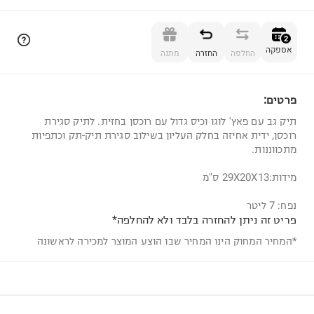
הוספה לסל
2
אספקה
החלפה
החזרה
מתנה
פרטים:
2
תיק גב עם פאץ' לוגו וכיס גדול עם רוכסן בחזית. לתיק סגירת
רוכסן, ידית אחיזה בחלק העליון בשילוב סגירת תיק-תק וכתפיות
מתכווננות.
מידות:29X20X13 ס"מ
נפח: 7 ליטר
פריט זה ניתן להחזרה בלבד ולא להחלפה*
*המחיר המחוק הינו המחיר שבו הוצע המוצר למכירה לראשונה