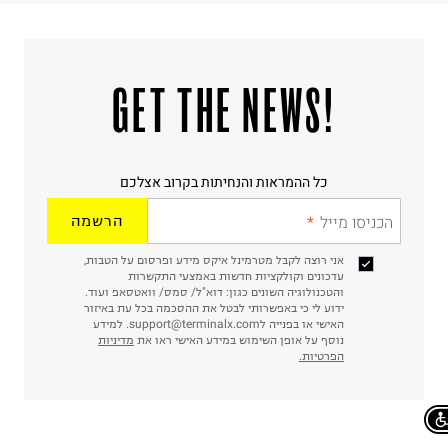
!GET THE NEWS
כל ההמראות והנחיתות בקרוב אצלכם
הכניסו מייל
הרשמה
אני רוצה לקבל מטרמינל איקס מידע ופרסום על הטבות,
עדכונים וקולקציות חדשות באמצעי התקשרות
והטכנולוגיה השונים כגון: דוא"ל/ סמס/ וואטסאפ ועוד.
ידוע לי כי באפשרותי לבטל את ההסכמה בכל עת באיזור
האישי או בפנייה לsupport@terminalx.com. למידע
נוסף על אופן השימוש במידע האישי ראו את
מדיניות
הפרטיות.