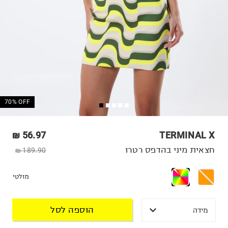
70% OFF
56.97 ₪
TERMINAL X
חצאית מיני בהדפס רטרו
189.90 ₪
מולטי
הוספה לסל
מידה