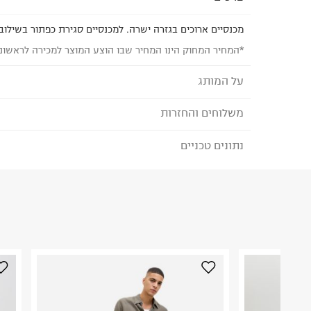
מכנסיים ארוכים בגזרה ישרה. למכנסיים סגירת כפתור בשילוב 
*המחיר המחוק הינו המחיר שבו הוצע המוצר למכירה לראשונ
על המותג
משלוחים והחזרות
JACK AND JONES
מותג דנים לגברים שהוא יותר מרק בגדים. מדובר בכל
נתונים טכניים
לבחירת בשיטת המשלוח המתאימה לכם,
נא ללחוץ כאן
בנוסף לג'ינס המושלם שלך. אנחנו כאן בשבילך, החל מפ
הזמנתם והתחרטתם?
קלאסיים ועד קולקציית ספורט אורבנית ונעליים. אבל א
מעל הכל. הוא שמאחד אותנו ומייחד אותנו.
הרכב בד/חומר
:
Cotton 15% Linen 4% Elastane
₪) לזמן מוגבל! חינם בהזמנות מעל 500 ₪.
לפרטים נא
ארץ ייצור
:
בנגלדש
ניתן גם להחזיר את החבילה דרך דואר ישראל ללא תשל
הוראות כביסה
כאן
.
לפני החזרת החבילה, חשוב להדביק את מדבקת הגוביי
במקום בו הודבקה הכתובת שלכם.