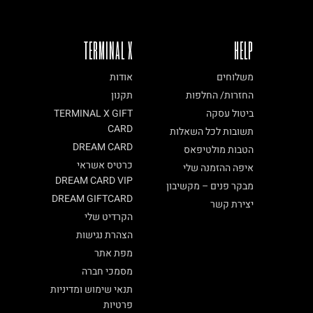
TERMINAL X
HELP
משלוחים
אודות
החזרות/ החלפות
תקנון
ביטול עסקה
TERMINAL X GIFT
CARD
תשובות לכל השאלות
DREAM CARD
הטבות מולטיפאס
כרטיס אשראי
איפה ההזמנה שלי
DREAM CARD VIP
מבקר פנים – מקשיבון
DREAM GIFTCARD
יצירת קשר
הקרדיט שלי
הצהרת נגישות
מפת אתר
מסמכי חברה
תנאי שימוש ומדיניות
פרטיות