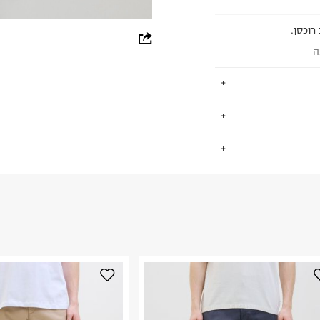
רוכסן.
whatsapp
ה
facebook
pinterest
copy link
 מה שאתה צריך
.
ריטי קז'ואל
צלנו, דנים הוא
81% 
החזרות / החלפות בקליק עם שליח עד הבית ב-14.9 ₪ (במקום ב-19.9
 ללחוץ כאן
.
ום.
למידע נא ללחוץ
נא על גבי החבילה