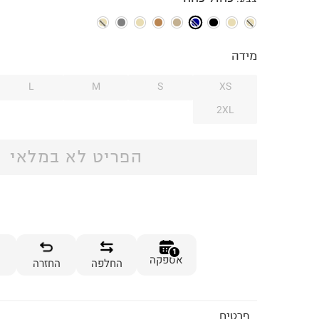
מידה
L
M
S
XS
2XL
הפריט לא במלאי
1
אספקה
החלפה
החזרה
פרטים