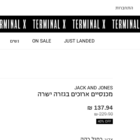
התחברות
JUST LANDED
ON SALE
נשים
JACK AND JONES
מכנסיים ארוכים בגזרה ישרה
137.94 ₪
229.90 ₪
40% OFF
כחול כהה
צבע
: