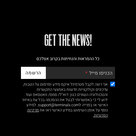
!GET THE NEWS
כל ההמראות והנחיתות בקרוב אצלכם
הרשמה
הכניסו מייל
אני רוצה לקבל מטרמינל איקס מידע ופרסום על הטבות,
עדכונים וקולקציות חדשות באמצעי התקשרות
והטכנולוגיה השונים כגון: דוא"ל/ סמס/ וואטסאפ ועוד.
ידוע לי כי באפשרותי לבטל את ההסכמה בכל עת באיזור
האישי או בפנייה לsupport@terminalx.com. למידע
נוסף על אופן השימוש במידע האישי ראו את
מדיניות
הפרטיות.