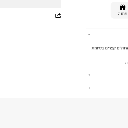
מתנה
whatsapp
facebook
pinterest
ל ושרוולים קצרים בסיומת
copy link
ה
.
החזרות / החלפות בקליק עם שליח עד הבית ב-14.9 ₪ (במקום ב-19.9
 ללחוץ כאן
.
ום.
למידע נא ללחוץ