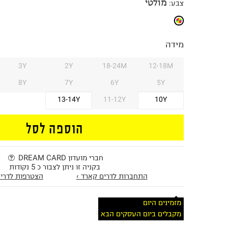
מולטי
צבע
:
מידה
3Y
2Y
18-24M
12-18M
8Y
7Y
6Y
5Y
13-14Y
11-12Y
10Y
הוספה לסל
חברי מועדון DREAM CARD
בקניה זו ניתן לצבור כ 5 נקודות
התחברות לדרים קארד ›
הצטרפות לדרים
מזמינים היום
מקבלים ביום העסקים הבא