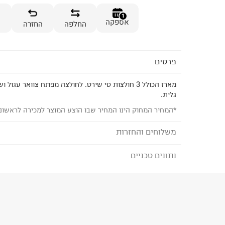
1
אספקה
החלפה
החזרה
פרטים
מארז הכולל 3 חולצות טי שירט. לחולצה מפתח צוואר עגו
גלית.
*המחיר המחוק הינו המחיר שבו הוצע המוצר למכירה לראשונ
משלוחים והחזרות
נתונים טכניים
לבחירת בשיטת המשלוח המתאימה לכם,
נא ללחוץ כאן
הזמנתם והתחרטתם?
הרכב בד/חומר
:
100% cotton
₪) לזמן מוגבל! חינם בהזמנות מעל 500 ₪.
לפרטים נא
ארץ ייצור
:
סין
ניתן גם להחזיר את החבילה דרך דואר ישראל ללא תשל
הוראות כביסה