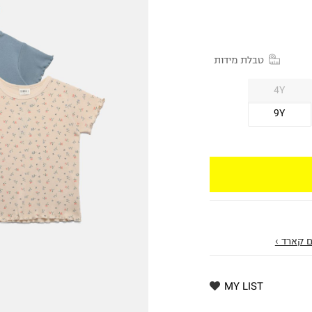
טבלת מידות
4Y
9Y
 קארד ›
MY LIST