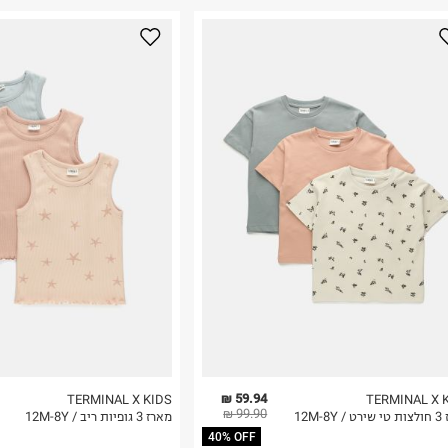
נא על גבי החבילה
רות באתר בלבד
 בלבד. לא ניתן
59.94 ₪
TERMINAL X KIDS
TERMINAL X 
99.90 ₪
12M-8Y
מארז 3 גופיות ריב / 12M-8Y
40% OFF