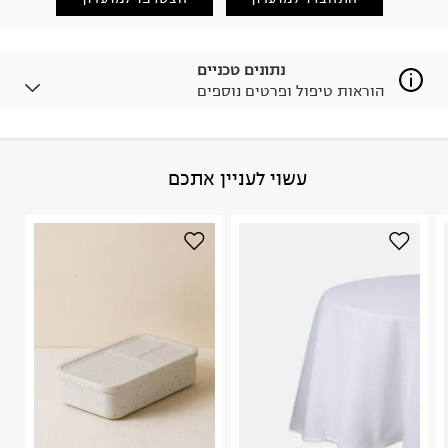
(במקום ב-19.9 ₪) לזמן מוגבל! חינם בהזמנות מעל 500 ₪.
לפרטים נא ללחוץ כאן
.
ניתן גם להחזיר את החבילה דרך דואר ישראל ללא תשלום.
נתונים טכניים
למידע נא ללחוץ כאן
.
הוראות טיפול ופרטים נוספים
לפני החזרת החבילה, חשוב להדביק את מדבקת הגוביינא על
גבי החבילה במקום בו הודבקה הכתובת שלכם.
פריטים שבירים יש להחזיר עם שליח דרך ממשק ההחזרות
באתר בלבד בהתאם לתנאי השימוש.
הרכב בד/חומר
:
פלסטיק ממוחזר
עשוי לעניין אתכם
חשוב לשים לב:
ארץ ייצור
:
סין
1. לא ניתן להחזיר פריטים שבירים דרך הדואר.
היבואן
2. לא ניתן להחזיר חולצות בי"ס מודפסות בהדפסה אישית.
טרמינל איקס אונליין בע"מ
3. מוצרי טיפוח ניתן להחזיר סגורים באריזתם המקורית
בית פוקס-רח' החרמון
בלבד. לא ניתן להחזיר לקים.
קריית שדה התעופה
4. לא ניתן להחזיר ויטמינים ותוספי תזונה.
ח.פ. 515722536
5. יש להחזיר את כל הפריטים עם התוויות.
6. נעליים ניתן להחזיר רק בקופסתם המקורית בלבד.