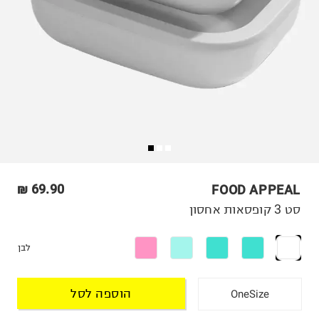
69.90 ₪
FOOD APPEAL
סט 3 קופסאות אחסון
לבן
הוספה לסל
OneSize