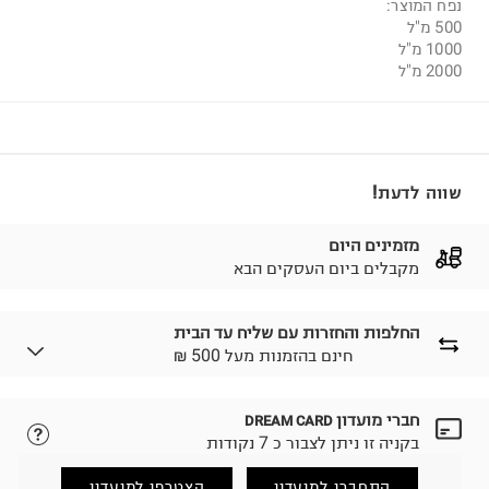
נפח המוצר:
500 מ"ל
1000 מ"ל
2000 מ"ל
שווה לדעת!
מזמינים היום
מקבלים ביום העסקים הבא
החלפות והחזרות עם שליח עד הבית
₪ חינם בהזמנות מעל 500
חברי מועדון
DREAM CARD
לבחירת בשיטת המשלוח המתאימה לכם,
נא ללחוץ כאן.
בקניה זו ניתן לצבור כ 7 נקודות
הזמנתם והתחרטתם?
החזרות / החלפות בקליק עם שליח עד הבית ב-14.9 ₪
התחברו למועדון
הצטרפו למועדון