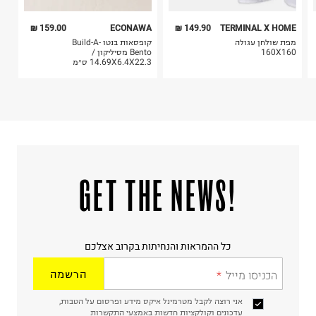
159.00 ₪
ECONAWA
149.90 ₪
TERMINAL X HOME
מפת שולחן עגולה
קופסאות בנטו Build-A-
160X160
Bento מסיליקון /
14.69X6.4X22.3 ס״מ
!GET THE NEWS
כל ההמראות והנחיתות בקרוב אצלכם
הכניסו מייל
הרשמה
אני רוצה לקבל מטרמינל איקס מידע ופרסום על הטבות,
עדכונים וקולקציות חדשות באמצעי התקשרות