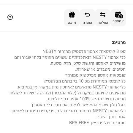
הוספה לסל
1
אספקה
החלפה
החזרה
מתנה
פרטים:
1
סט 3 קופסאות אחסון פלסטיק ממוחזר NESTY
כלי אחסון NESTY רב-תכליתיים עשויים מחומר בלתי שביר והם
מושלמים לאחסון והגשת סלט, מרק, פסטה,
חטיפים, מטבלים או שאריות.
קופסאות אחסון מפלסטיק ממוחזר
כל קופסא ממוחזרת מכ-10 בקבוקים מפלסטיק
כלי אחסון NESTY מתאימים לאיחסון מזון במקרר או במקפיא.
מתאימים לחימום במיקרוגל (ללא המכסה) ולהגשה ישירות לשולחן
מכסה חדשני וגמיש 100% עמיד בפני דליפות.
בעל חלון שקוף המאפשר לראות את תוכן כלי האחסון.
כלי אחסון NESTY בטוחים במדיח כלים, פרקטיים וניתנים לאחסון
אחד בתוך השני.
חומרים: פוליפרופילן BPA FREE