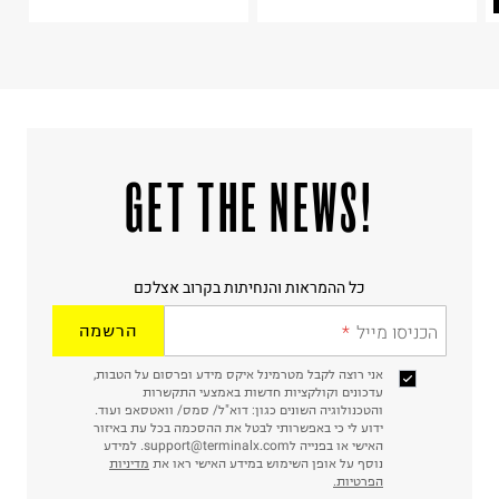
!GET THE NEWS
כל ההמראות והנחיתות בקרוב אצלכם
הכניסו מייל
הרשמה
אני רוצה לקבל מטרמינל איקס מידע ופרסום על הטבות,
עדכונים וקולקציות חדשות באמצעי התקשרות
והטכנולוגיה השונים כגון: דוא"ל/ סמס/ וואטסאפ ועוד.
ידוע לי כי באפשרותי לבטל את ההסכמה בכל עת באיזור
האישי או בפנייה לsupport@terminalx.com. למידע
נוסף על אופן השימוש במידע האישי ראו את
מדיניות
הפרטיות.