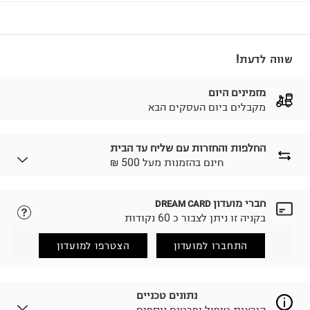
שווה לדעת!
מזמינים היום
מקבלים ביום העסקים הבא
החלפות והחזרות עם שליח עד הבית
₪ חינם בהזמנות מעל 500
חברי מועדון
DREAM CARD
לבחירת בשיטת המשלוח המתאימה לכם,
נא ללחוץ כאן.
בקניה זו ניתן לצבור כ 60 נקודות
הזמנתם והתחרטתם?
החזרות / החלפות בקליק עם שליח עד הבית ב-14.9 ₪
התחברו למועדון
הצטרפו למועדון
(במקום ב-19.9 ₪) לזמן מוגבל! חינם בהזמנות מעל 500 ₪.
לפרטים נא ללחוץ כאן
.
ניתן גם להחזיר את החבילה דרך דואר ישראל ללא תשלום.
נתונים טכניים
למידע נא ללחוץ כאן
.
הוראות טיפול ופרטים נוספים