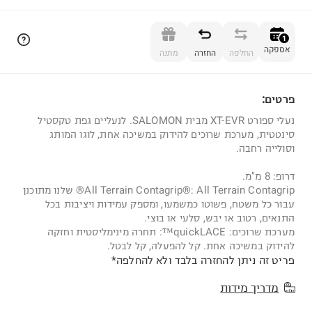
הוספה לסל
1
אספקה
החלפה
החזרה
מתנה
פרטים:
1
נעלי ספורט XT-EVR מבית SALOMON. לנעליים גפת טקסטיל
סינטטית, מערכת שרוכים להידוק במשיכה אחת, לוגו המותג
וסולייה רחבה.
דרופ: 8 מ"מ.
All Terrain Contagrip®: All Terrain Contagrip® שלנו מתוכנן
עבור כל משטח, פשוטו כמשמעו, ומספק עמידות ויציבות בכל
התנאים, רטוב או יבש, סלעי או בוצי.
מערכת שרוכים: quickLACE™: תחרה מינימליסטית וחזקה
להידוק במשיכה אחת. קל להפעלה, קל לבטל.
פריט זה ניתן להחזרה בלבד ולא להחלפה*
מדריך מידות