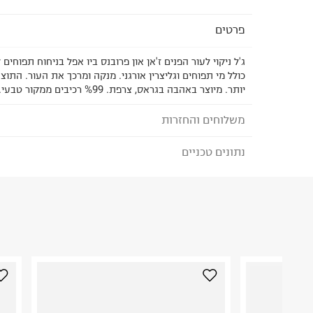
פרטים
ג'ל ניקוי לעור הפנים ז'אן און פרובנס ביו אפל בניחוח תפוחים 
כולל מי תפוחים וגליצרין אורגני. מנקה ומרכך את העור. התו
יותר. מיוצר באהבה בגראס, צרפת. %99 רכיבים ממקור טבעי.
משלוחים והחזרות
נתונים טכניים
לבחירת בשיטת המשלוח המתאימה לכם,
נא ללחוץ כאן
הזמנתם והתחרטתם?
ארץ ייצור
:
צרפת
₪) לזמן מוגבל! חינם בהזמנות מעל 500 ₪.
לפרטים נא
היבואן
טרמינל איקס אונליין בע"מ
ניתן גם להחזיר את החבילה דרך דואר ישראל ללא תשל
בית פוקס-רח' החרמון
כאן
.
קריית שדה התעופה
לפני החזרת החבילה, חשוב להדביק את מדבקת הגוביי
ח.פ. 515722536
במקום בו הודבקה הכתובת שלכם.