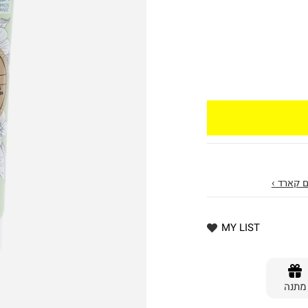
 קארד ›
MY LIST
מתנה