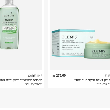
רות באתר בלבד
 בלבד. לא ניתן
275.00 ₪
CARELINE
EL
ולגן באלם לניקוי פנים יסודי
מי פנים מיסילריים למון גראס לעור
ם וברגמוט
נורמלי/מעורב