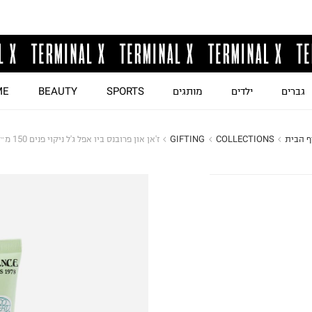
גברים
ילדים
מותגים
SPORTS
BEAUTY
ME
ף הבית
COLLECTIONS
GIFTING
ז'אן און פרובנס ביו אפל ג'ל ניקוי פנים 150 מ״ל