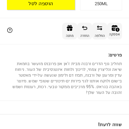
הוספה לסל
250ML
הוספה לסל
1
אספקה
החלפה
החזרה
מתנה
פרטים:
1
תחליב גוף הדרים ורבנה מבית ז'אן און פרובנס מועשר בחמאת
שיאה וגליצרין צמחי, לריכוך ולחות אינטנסיבית של העור. ניחוח
עדין ומרענן של ורבנה, תפוז דם ולימון שנעשה על-ידי מאסטר
בישום ולוקח אותנו לגני פירות ים-תיכוניים שטופי שמש. מיוצר
באהבה בגראס. 95% מרכיבים ממקור טבעי. רכות, רעננות ושמש
זהובה על העור שלך!
שווה לדעת!