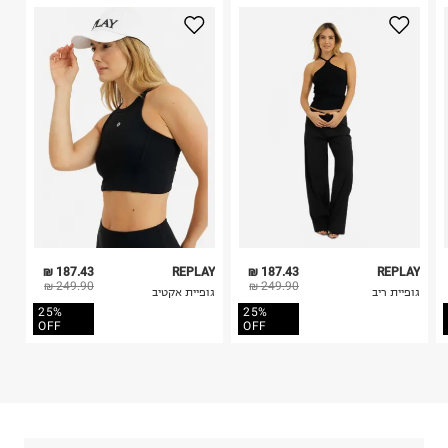
2. לא ניתן להחזיר חולצות בי"ס מודפסות בהדפסה אישית.
3. מוצרי טיפוח ניתן להחזיר סגורים באריזתם המקורית
בלבד. לא ניתן להחזיר לקים.
4. לא ניתן להחזיר ויטמינים ותוספי תזונה.
5. יש להחזיר את כל הפריטים עם התוויות.
כביסה עדינה במכונה עד-30°C
6. נעליים ניתן להחזיר רק בקופסתם המקורית בלבד.
לכבס צבעים כהים בנפרד
ללא חומרי הלבנה, ללא השריה
אין לשפשף במקום אחד
לייבש הפוך ובצל
אין לייבש במכונת ייבוש
אסור לגהץ
ניקוי יבש אסור
ללא סחיטה
187.43 ₪
REPLAY
187.43 ₪
REPLAY
היבואן
249.90 ₪
249.90 ₪
גופיית ריב
גופיית אקטיב
אינטר בוקס פאשן
25%
25%
המכתש 6, חולון.
OFF
OFF
ח.פ. 514914159