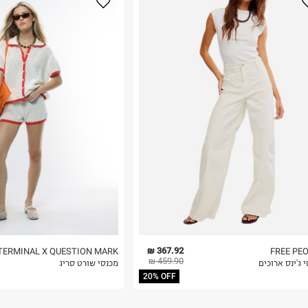
נא על גבי החבילה
רות באתר בלבד
 בלבד. לא ניתן
367.92 ₪
TERMINAL X QUESTION MARK
FREE PE
459.90 ₪
 ג'ינס ארוכים
מכנסי שורט סריג
20% OFF