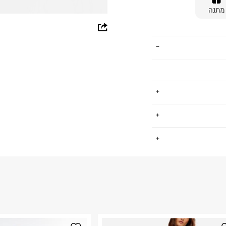
מתנה
whatsapp
facebook
pinterest
copy link
תינוקות, ששם את
.
ן מוצרים רחב עם
דגש על נוחות, איכות ומחיר נגיש. גם אנחנו, כמו ב FOX, חושבים ש -
החזרות / החלפות בקליק עם שליח עד הבית ב-14.9 ₪ (במקום ב-19.9
 ללחוץ כאן
.
ום.
למידע נא ללחוץ