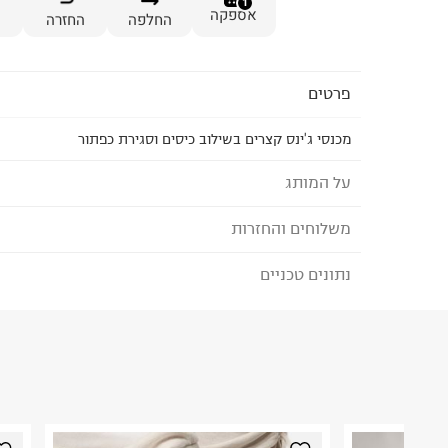
1
אספקה
החלפה
החזרה
פרטים
מכנסי ג'ינס קצרים בשילוב כיסים וסגירת כפתור
על המותג
משלוחים והחזרות
FOX - פוקס
מותג הבייסיק המוביל בישראל לגברים, נשים, ילדים ו
נתונים טכניים
לבחירת בשיטת המשלוח המתאימה לכם,
נא ללחוץ כאן
הבחירות היומיומיות שלנו במרכז המלתחה ומציע מגוו
הזמנתם והתחרטתם?
BASIC IS BEAUTIFUL.
הרכב בד/חומר
:
COTTON 80% LYOCELL 20%
₪) לזמן מוגבל! חינם בהזמנות מעל 500 ₪.
לפרטים נא
ארץ ייצור
:
false
ניתן גם להחזיר את החבילה דרך דואר ישראל ללא תשל
הוראות כביסה
כאן
.