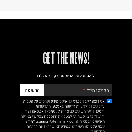
!GET THE NEWS
כל ההמראות והנחיתות בקרוב אצלכם
הרשמה
הכניסו מייל
אני רוצה לקבל מטרמינל איקס מידע ופרסום על הטבות,
עדכונים וקולקציות חדשות באמצעי התקשרות
והטכנולוגיה השונים כגון: דוא"ל/ סמס/ וואטסאפ ועוד.
ידוע לי כי באפשרותי לבטל את ההסכמה בכל עת באיזור
האישי או בפנייה לsupport@terminalx.com. למידע
נוסף על אופן השימוש במידע האישי ראו את
מדיניות
הפרטיות.