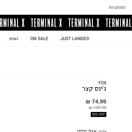
התחברות
JUST LANDED
ON SALE
נשים
FOX
ג'ינס קצר
74.95 ₪
149.90 ₪
50% OFF
אוף ווייט
צבע
: