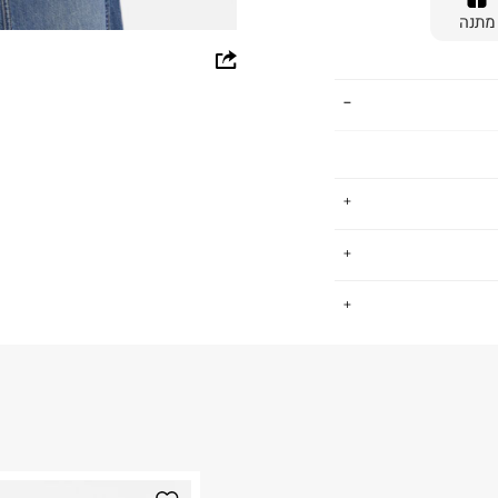
מתנה
whatsapp
facebook
pinterest
copy link
תינוקות, ששם את
.
ן מוצרים רחב עם
דגש על נוחות, איכות ומחיר נגיש. גם אנחנו, כמו ב FOX, חושבים ש -
החזרות / החלפות בקליק עם שליח עד הבית ב-14.9 ₪ (במקום ב-19.9
 ללחוץ כאן
.
ום.
למידע נא ללחוץ