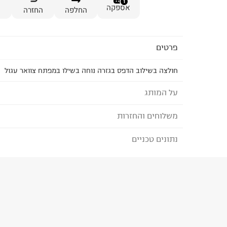
1
אספקה
החלפה
החזרה
פרטים
חולצה בשילוב הדפס בגזרה נוחה בשילו במפתח צוואר עגול
על המותג
משלוחים והחזרות
FOX - פוקס
מותג הבייסיק המוביל בישראל לגברים, נשים, ילדים ו
נתונים טכניים
לבחירת בשיטת המשלוח המתאימה לכם,
נא ללחוץ כאן
הבחירות היומיומיות שלנו במרכז המלתחה ומציע מגוו
הזמנתם והתחרטתם?
BASIC IS BEAUTIFUL.
הרכב בד/חומר
:
COTTON 100%
₪) לזמן מוגבל! חינם בהזמנות מעל 500 ₪.
לפרטים נא
ארץ ייצור
:
false
ניתן גם להחזיר את החבילה דרך דואר ישראל ללא תשל
הוראות כביסה
כאן
.