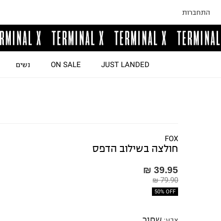
התחברות
JUST LANDED
ON SALE
נשים
FOX
חולצה בשילוב הדפס
39.95 ₪
79.90 ₪
50% OFF
שחור
צבע
: