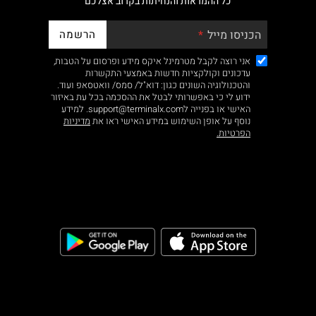
כל ההמראות והנחיתות בקרוב אצלכם
הרשמה
הכניסו מייל
אני רוצה לקבל מטרמינל איקס מידע ופרסום על הטבות,
עדכונים וקולקציות חדשות באמצעי התקשרות
והטכנולוגיה השונים כגון: דוא"ל/ סמס/ וואטסאפ ועוד.
ידוע לי כי באפשרותי לבטל את ההסכמה בכל עת באיזור
האישי או בפנייה לsupport@terminalx.com. למידע
נוסף על אופן השימוש במידע האישי ראו את
מדיניות
הפרטיות.