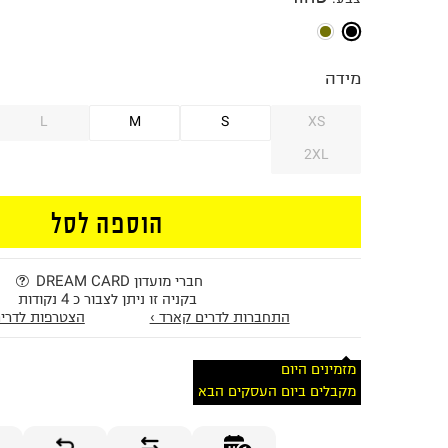
מידה
L
M
S
XS
2XL
הוספה לסל
חברי מועדון DREAM CARD
בקניה זו ניתן לצבור כ 4 נקודות
התחברות לדרים קארד ›
הצטרפות לדרים
מזמינים היום
מקבלים ביום העסקים הבא