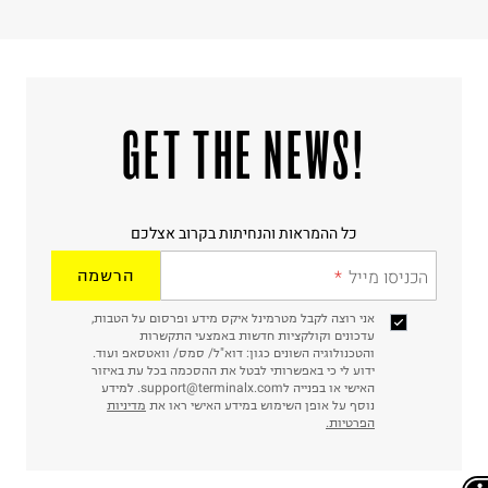
!GET THE NEWS
כל ההמראות והנחיתות בקרוב אצלכם
הכניסו מייל
הרשמה
אני רוצה לקבל מטרמינל איקס מידע ופרסום על הטבות,
עדכונים וקולקציות חדשות באמצעי התקשרות
והטכנולוגיה השונים כגון: דוא"ל/ סמס/ וואטסאפ ועוד.
ידוע לי כי באפשרותי לבטל את ההסכמה בכל עת באיזור
האישי או בפנייה לsupport@terminalx.com. למידע
נוסף על אופן השימוש במידע האישי ראו את
מדיניות
הפרטיות.