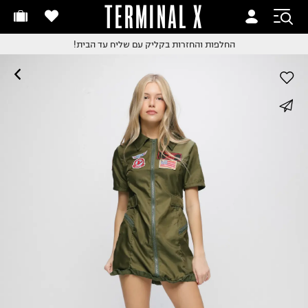
TERMINAL X
זמינים היום
חלפות והחזרות בקליק
החלפות והחזרות בקליק
עם שליח עד הבית!
ם שליח עד הבית!
קבלים ביום העסקים הבא
חלפות והחזרות בקליק
whatsapp
ם שליח עד הבית!
שלוח עד הבית החל מ₪9.9
facebook
שלוח חינם מעל ₪249
pinterest
copy link