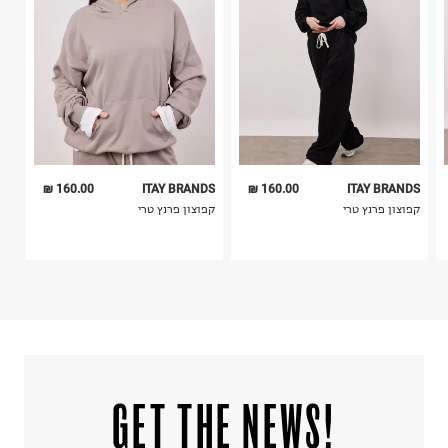
5. יש להחזיר את כל הפריטים עם התוויות.
לכבס צבעים כהים בנפרד
6. נעליים ניתן להחזיר רק בקופסתם המקורית בלבד.
ללא חומרי הלבנה, ללא השריה
אין לשפשף במקום אחד
לייבש הפוך ובצל
אין לייבש במכונת ייבוש
אסור לגהץ
ניקוי יבש אסור
ללא סחיטה
היבואן
160.00 ₪
ITAY BRANDS
160.00 ₪
ITAY BRANDS
טרמינל איקס אונליין בע"מ
קפוצון פרנץ טרי
קפוצון פרנץ טרי
בית פוקס-רח' החרמון
קריית שדה התעופה
ח.פ. 515722536
!GET THE NEWS