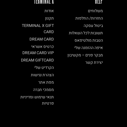
TERMINAL X
HELP
משלוחים
אודות
החזרות/ החלפות
תקנון
ביטול עסקה
TERMINAL X GIFT
CARD
תשובות לכל השאלות
DREAM CARD
הטבות מולטיפאס
כרטיס אשראי
איפה ההזמנה שלי
DREAM CARD VIP
מבקר פנים – מקשיבון
DREAM GIFTCARD
יצירת קשר
הקרדיט שלי
הצהרת נגישות
מפת אתר
מסמכי חברה
תנאי שימוש ומדיניות
פרטיות