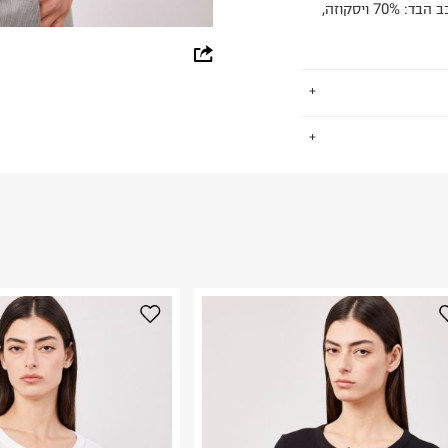
חולצה מבד שקפקף עם סגירת כפתורים ושרוולים קצרים. הרכב הבד: 70% ויסקוזה,
whatsapp
facebook
pinterest
.
copy link
החזרות / החלפות בקליק עם שליח עד הבית ב-14.9 ₪ (במקום ב-19.9
 ללחוץ כאן
.
ום.
למידע נא ללחוץ
נא על גבי החבילה
רות באתר בלבד