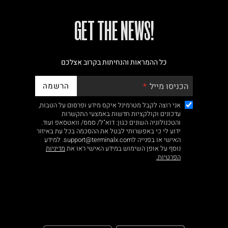
!GET THE NEWS
כל ההמראות והנחיתות בקרוב אצלכם
הרשמה
הכניסו מייל
אני רוצה לקבל מטרמינל איקס מידע ופרסום על הטבות,
עדכונים וקולקציות חדשות באמצעי התקשרות
והטכנולוגיה השונים כגון: דוא"ל/ סמס/ וואטסאפ ועוד.
ידוע לי כי באפשרותי לבטל את ההסכמה בכל עת באיזור
האישי או בפנייה לsupport@terminalx.com. למידע
נוסף על אופן השימוש במידע האישי ראו את
מדיניות
הפרטיות.