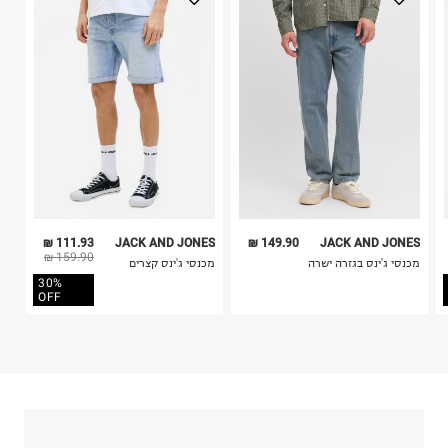
בלבד. לא ניתן להחזיר לקים.
4. לא ניתן להחזיר ויטמינים ותוספי תזונה.
5. יש להחזיר את כל הפריטים עם התוויות.
כביסה עדינה במכונה עד-30°C
6. נעליים ניתן להחזיר רק בקופסתם המקורית בלבד.
לכבס צבעים כהים בנפרד
ללא חומרי הלבנה, ללא השריה
אין לשפשף במקום אחד
לייבש הפוך ובצל
אין לייבש במכונת ייבוש
אסור לגהץ
ניקוי יבש אסור
ללא סחיטה
111.93 ₪
JACK AND JONES
149.90 ₪
JACK AND JONES
היבואן
159.90 ₪
מכנסי ג'ינס בגזרה ישרה
מכנסי ג'ינס קצרים
טרמינל איקס אונליין בע"מ
30%
בית פוקס-רח' החרמון
OFF
קריית שדה התעופה
ח.פ. 515722536