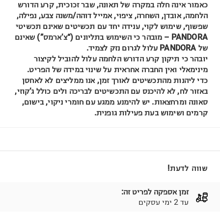
כאמור אינה חלה במקרה של תאונה, שבר זכוכית, קרע הדורש
הלחמה, אובדן, השחרה, ציפוי, אמייל דוהה/משנה צבע, נפילה,
שפשוף, שימוש לקוי, ענידה יחד עם תכשיטים שאינם תכשיטי
PANDORA – מובהר כי השימוש בתליונים (“צ’ארמס”) שאינם
של PANDORA עלול לגרום נזק לצמיד.
יובהר כי תיקון קרע הדורש הלחמה עלול להוביל לקיצור
מינימאלי ואין החברה אחראית על שינוי במידה של הפריט.
כדי ליהנות מהתכשיטים לאורך זמן, אנו ממליצים לא לאחסן
באזור לח, לא להיכנס עם התכשיטים לבריכה ולים כולל ג’קוזי,
סאונה ומרחצאות. יש להימנע ממגע עם חומרי ניקוי, בישום,
קרמים ושימוש בעת פעילות גופנית.
שווה לדעת!
זמן אספקה לפריט זה:
עד 2 ימי עסקים