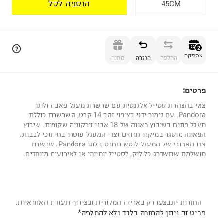
הוספה לסל
45CM
הוספה לסל
2
אספקה
החלפה
החזרה
מתנה
פרטים:
2
צאי בהצהרת סטייל אלגנטית עם שרשרת מעגל פאבה ולוגו
Pandora. עם גימור ידני בציפוי זהב 14 קרט, השרשרת כוללת
מעגל פתוח בשיבוץ פאווה של 18 אבני זירקוניה שקופות. שיבוץ
הפאווה מוסגר במיקרו חרוזים וצדי המעגל עוטרו בחיתוכי לבבות.
צדו האחורי של המעגל לוטש ונחרט בלוגו Pandora. שרשרת
מושלמת שתשדרג כל לוק, לסטייל יומיומי או לאירועים מיוחדים.
החזרות יתבצעו רק באריזה המקורית ובצירוף תעודת האחראיות.
פריט זה ניתן להחזרה בלבד ולא להחלפה*