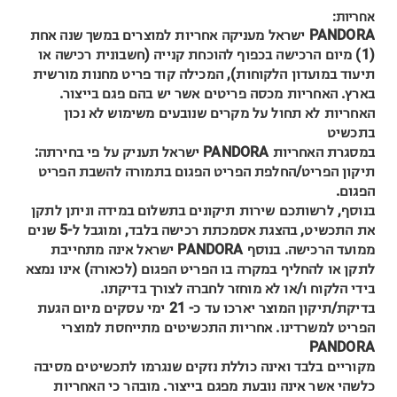
אחריות:
PANDORA ישראל מעניקה אחריות למוצרים במשך שנה אחת
(1) מיום הרכישה בכפוף להוכחת קנייה (חשבונית רכישה או
תיעוד במועדון הלקוחות), המכילה קוד פריט מחנות מורשית
בארץ. האחריות מכסה פריטים אשר יש בהם פגם בייצור.
האחריות לא תחול על מקרים שנובעים משימוש לא נכון
בתכשיט
במסגרת האחריות PANDORA ישראל תעניק על פי בחירתה:
תיקון הפריט/החלפת הפריט הפגום בתמורה להשבת הפריט
הפגום.
בנוסף, לרשותכם שירות תיקונים בתשלום במידה וניתן לתקן
את התכשיט, בהצגת אסמכתת רכישה בלבד, ומוגבל ל-5 שנים
ממועד הרכישה. בנוסף PANDORA ישראל אינה מתחייבת
לתקן או להחליף במקרה בו הפריט הפגום (לכאורה) אינו נמצא
בידי הלקוח ו/או לא מוחזר לחברה לצורך בדיקתו.
בדיקת/תיקון המוצר יארכו עד כ- 21 ימי עסקים מיום הגעת
הפריט למשרדינו. אחריות התכשיטים מתייחסת למוצרי
PANDORA
מקוריים בלבד ואינה כוללת נזקים שנגרמו לתכשיטים מסיבה
כלשהי אשר אינה נובעת מפגם בייצור. מובהר כי האחריות