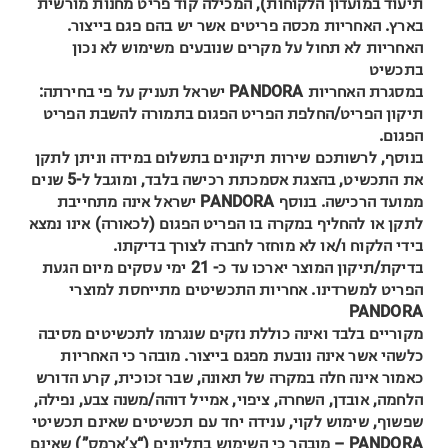
תיעוד במועדון הלקוחות), המכילה קוד פריט מחנות מורשית
בארץ. האחריות מכסה פריטים אשר יש בהם פגם בייצור.
האחריות לא תחול על מקרים שנובעים משימוש לא נכון
בתכשיט
במסגרת האחריות PANDORA ישראל תעניק על פי בחירתה:
תיקון הפריט/החלפת הפריט הפגום בתמורה להשבת הפריט
הפגום.
בנוסף, לרשותכם שירות תיקונים בתשלום במידה וניתן לתקן
את התכשיט, בהצגת אסמכתת רכישה בלבד, ומוגבל ל-5 שנים
ממועד הרכישה. בנוסף PANDORA ישראל אינה מתחייבת
לתקן או להחליף במקרה בו הפריט הפגום (לכאורה) אינו נמצא
בידי הלקוח ו/או לא מוחזר לחברה לצורך בדיקתו.
בדיקת/תיקון המוצר יארכו עד כ- 21 ימי עסקים מיום הגעת
הפריט למשרדינו. אחריות התכשיטים מתייחסת למוצרי
PANDORA
מקוריים בלבד ואינה כוללת נזקים שנגרמו לתכשיטים מסיבה
כלשהי אשר אינה נובעת מפגם בייצור. מובהר כי האחריות
כאמור אינה חלה במקרה של תאונה, שבר זכוכית, קרע הדורש
הלחמה, אובדן, השחרה, ציפוי, אמייל דוהה/משנה צבע, נפילה,
שפשוף, שימוש לקוי, ענידה יחד עם תכשיטים שאינם תכשיטי
PANDORA – מובהר כי השימוש בתליונים (“צ’ארמס”) שאינם