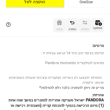
הוספה לסל
OneSize
הוספה לסל
2
אספקה
החלפה
החזרה
מתנה
פרטים:
2
קליפס בציפוי זהב ורוד 14 קראט עבודת יד.
מתאים לקולקציית Pandora moments
החזרות יתבצעו רק באריזה המקורית ובצירוף תעודת האחראיות.
שיבוץ: זרקוניה
פריט זה ניתן להחזרה בלבד ולא להחלפה*
אחריות:
PANDORA ישראל מעניקה אחריות למוצרים במשך שנה אחת
(1) מיום הרכישה בכפוף להוכחת קנייה (חשבונית רכישה או