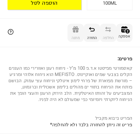
הוספה לסל
100ML
הוספה לסל
2
אספקה
החלפה
החזרה
מתנה
פרטים:
2
קאסמורטי מפיסטו א.ד.פ 100 מ"ל - ניחוח רענן ואוורירי כמו העננים
הקלים בצבעי שמים ואוקיינוס. MEFISTO הוא ניחוח אלוהי ומרגיע
– מורשת מפוארת של פרחי לימון איטלקי וניחוח עצי עמוק. הבושם
פותח את הניחוח בתווי ים מהולים בלימון אשכולית וברגמוט,
המצביעים על זהותו האיטלקית. הלב הירוק הרענן והעצי הופך את
הניחוח ליוקרתי ויומיומי כפי שמעולם לא היה לפניו.
הפריט ביבוא מקביל
פריט זה ניתן להחזרה בלבד ולא להחלפה*