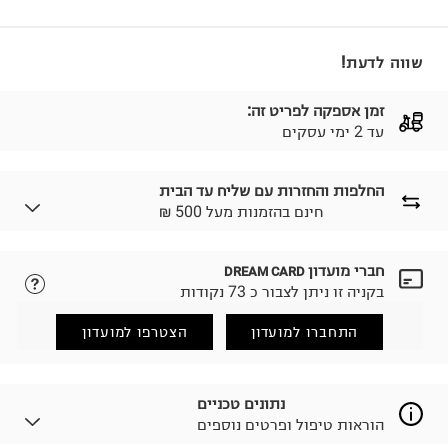
שווה לדעת!
זמן אספקה לפריט זה:
עד 2 ימי עסקים
החלפות והחזרות עם שליח עד הבית
₪ חינם בהזמנות מעל 500
חברי מועדון
DREAM CARD
לבחירת בשיטת המשלוח המתאימה לכם,
נא ללחוץ כאן.
בקניה זו ניתן לצבור כ 73 נקודות
הזמנתם והתחרטתם?
החזרות / החלפות בקליק עם שליח עד הבית ב-14.9 ₪
התחברו למועדון
הצטרפו למועדון
(במקום ב-19.9 ₪) לזמן מוגבל! חינם בהזמנות מעל 500 ₪.
לפרטים נא ללחוץ כאן
.
ניתן גם להחזיר את החבילה דרך דואר ישראל ללא תשלום.
נתונים טכניים
למידע נא ללחוץ כאן
.
הוראות טיפול ופרטים נוספים
לפני החזרת החבילה, חשוב להדביק את מדבקת הגוביינא על
גבי החבילה במקום בו הודבקה הכתובת שלכם.