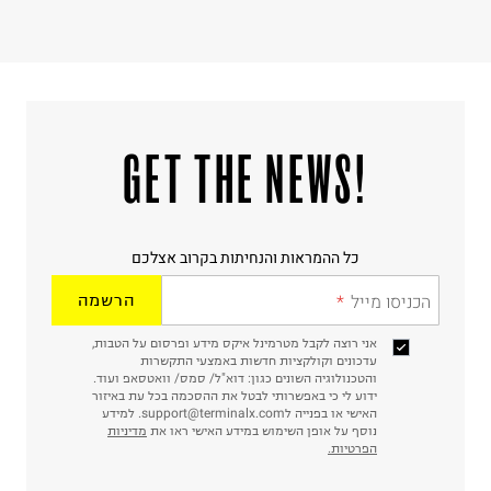
!GET THE NEWS
כל ההמראות והנחיתות בקרוב אצלכם
הכניסו מייל
הרשמה
אני רוצה לקבל מטרמינל איקס מידע ופרסום על הטבות,
עדכונים וקולקציות חדשות באמצעי התקשרות
והטכנולוגיה השונים כגון: דוא"ל/ סמס/ וואטסאפ ועוד.
ידוע לי כי באפשרותי לבטל את ההסכמה בכל עת באיזור
האישי או בפנייה לsupport@terminalx.com. למידע
נוסף על אופן השימוש במידע האישי ראו את
מדיניות
הפרטיות.