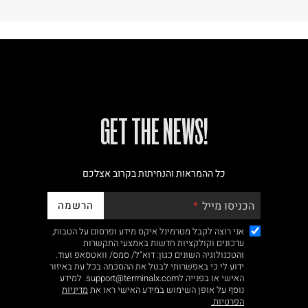
!GET THE NEWS
כל ההמראות והנחיתות בקרוב אצלכם
הרשמה
הכניסו מייל
אני רוצה לקבל מטרמינל איקס מידע ופרסום על הטבות,
עדכונים וקולקציות חדשות באמצעי התקשרות
והטכנולוגיה השונים כגון: דוא"ל/ סמס/ וואטסאפ ועוד.
ידוע לי כי באפשרותי לבטל את ההסכמה בכל עת באיזור
האישי או בפנייה לsupport@terminalx.com. למידע
נוסף על אופן השימוש במידע האישי ראו את
מדיניות
הפרטיות.