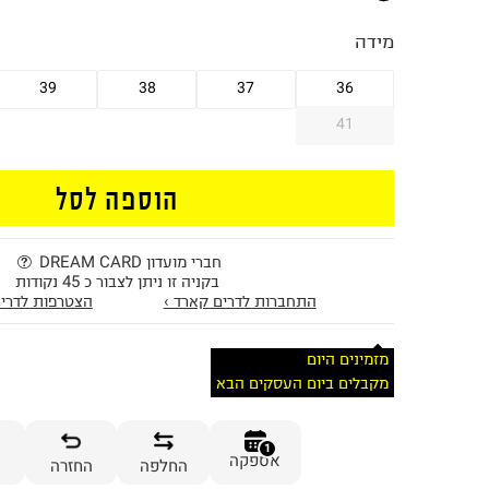
מידה
39
38
37
36
41
הוספה לסל
חברי מועדון DREAM CARD
בקניה זו ניתן לצבור כ 45 נקודות
התחברות לדרים קארד ›
הצטרפות לדרים
מזמינים היום
מקבלים ביום העסקים הבא
1
אספקה
החלפה
החזרה