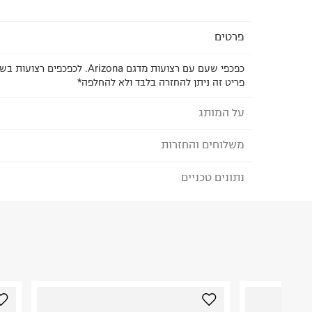
פרטים
כפכפי שעם עם רצועות מדגם Arizona. לכפכפים רצועות בשילוב אבזם מתכווננן.
פריט זה ניתן להחזרה בלבד ולא להחלפה*
על המותג
משלוחים והחזרות
בירקנשטוק - BIRKENSTOCK
נתונים טכניים
לבחירת בשיטת המשלוח המתאימה לכם,
נא ללחוץ כאן
מותג נוחות גרמני הקיים משנת 
הזמנתם והתחרטתם?
כף הרגל.
הרכב בד/חומר
:
Syn
בשנת 1960 הכירו לעולם את סוליית השעם בעלת 
₪) לזמן מוגבל! חינם בהזמנות מעל 500 ₪.
לפרטים נא
ארץ ייצור
:
GERMANY
הרגל.
ניתן גם להחזיר את החבילה דרך דואר ישראל ללא תשל
הוראות כביסה
כאן
.
לפני החזרת החבילה, חשוב להדביק את מדבקת הגוביי