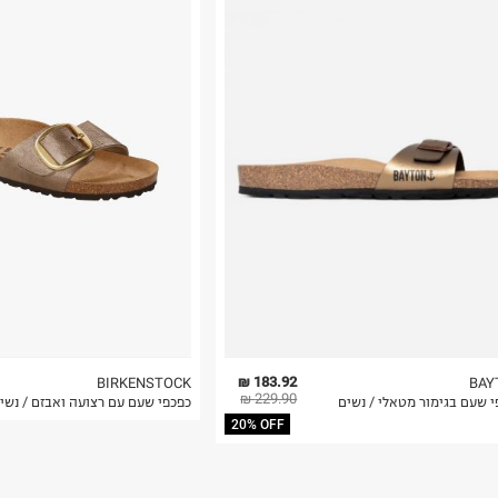
רות באתר בלבד
 בלבד. לא ניתן
183.92 ₪
BIRKENSTOCK
BAY
229.90 ₪
י שעם בגימור מטאלי / נשים
כפכפי שעם עם רצועה ואבזם / נשי
20% OFF