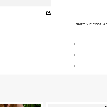
whatsapp
facebook
כפכפים מבית BIRKENSTOCK ומדגם Arizona Flex Platform. לכפכפים 2 רצועות
pinterest
copy link
.
1774 והחברה הראשונה שדאגה לנוחות
החזרות / החלפות בקליק עם שליח עד הבית ב-14.9 ₪ (במקום ב-19.9
צורה אנטומית לכף
 ללחוץ כאן
.
ום.
למידע נא ללחוץ