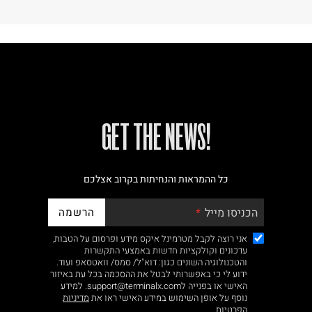
!GET THE NEWS
כל ההמראות והנחיתות בקרוב אצלכם
הרשמה
הכניסו מייל
אני רוצה לקבל מטרמינל איקס מידע ופרסום על הטבות,
עדכונים וקולקציות חדשות באמצעי התקשרות
והטכנולוגיה השונים כגון: דוא"ל/ סמס/ וואטסאפ ועוד.
ידוע לי כי באפשרותי לבטל את ההסכמה בכל עת באיזור
האישי או בפנייה לsupport@terminalx.com. למידע
נוסף על אופן השימוש במידע האישי ראו את
מדיניות
הפרטיות.