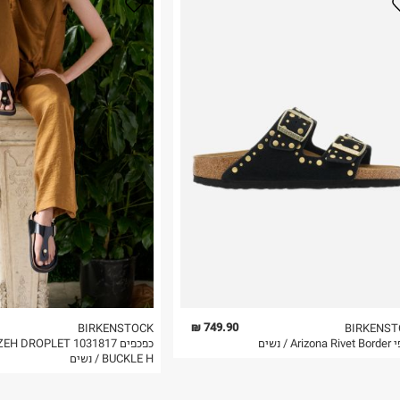
נא על גבי החבילה
רות באתר בלבד
 בלבד. לא ניתן
749.90 ₪
BIRKENSTOCK
BIRKENST
Ari / נשים
כפכפים 1031817 H DROPLET
BUCKLE H / נשים