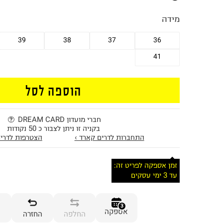
מידה
39
38
37
36
41
הוספה לסל
חברי מועדון DREAM CARD
בקניה זו ניתן לצבור כ 50 נקודות
התחברות לדרים קארד ›
הצטרפות לדרים
זמן אספקה לפריט זה:
עד 3 ימי עסקים
3
אספקה
החלפה
החזרה