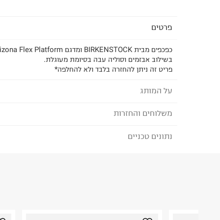
פרטים
בשילוב אבזמים וסוליה עבה בסיומת מעוגלת.
פריט זה ניתן להחזרה בלבד ולא להחלפה*
על המותג
משלוחים והחזרות
בירקנשטוק - BIRKENSTOCK
נתונים טכניים
לבחירת בשיטת המשלוח המתאימה לכם,
נא ללחוץ כאן
מותג נוחות גרמני הקיים משנת 
הזמנתם והתחרטתם?
כף הרגל.
הרכב בד/חומר
:
Birko-Flor
בשנת 1960 הכירו לעולם את סוליית השעם בעלת 
₪) לזמן מוגבל! חינם בהזמנות מעל 500 ₪.
לפרטים נא
ארץ ייצור
:
GERMANY
הרגל.
ניתן גם להחזיר את החבילה דרך דואר ישראל ללא תשל
הוראות כביסה
כאן
.