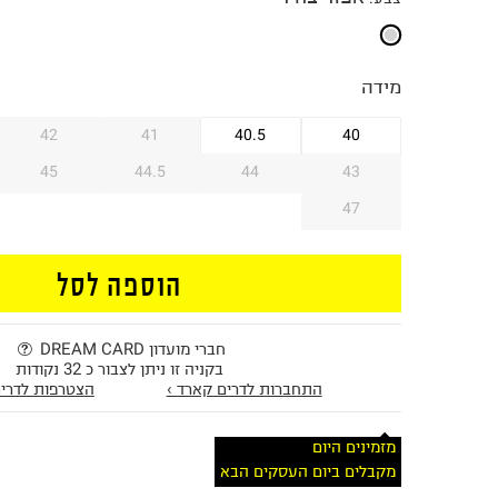
מידה
42
41
40.5
40
45
44.5
44
43
47
הוספה לסל
חברי מועדון DREAM CARD
בקניה זו ניתן לצבור כ 32 נקודות
התחברות לדרים קארד ›
הצטרפות לדרים
מזמינים היום
מקבלים ביום העסקים הבא