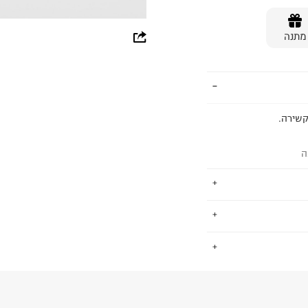
whatsapp
מתנה
facebook
pinterest
copy link
קשירה.
ה
כמחזור, תרומה
.
ר. זאת על ידי הפחתת
ועיצוב מחזור-החיים
88.
החזרות / החלפות בקליק עם שליח עד הבית ב-14.9 ₪ (במקום ב-19.9