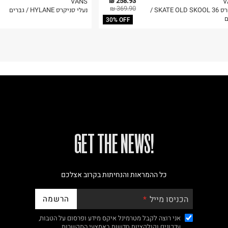
258.93 ₪
VANS
V
369.90 ₪
סניקרס SKATE OLD SKOOL 36 /
נעלי סניקרס HYLANE / גברים
ם
30% OFF
!GET THE NEWS
כל ההמראות והנחיתות בקרוב אצלכם
הרשמה
הכניסו מייל
אני רוצה לקבל מטרמינל איקס מידע ופרסום על הטבות,
עדכונים וקולקציות חדשות באמצעי התקשרות