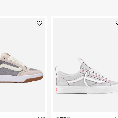
 ללחוץ כאן
.
ום.
למידע נא ללחוץ
נא על גבי החבילה
רות באתר בלבד
 בלבד. לא ניתן