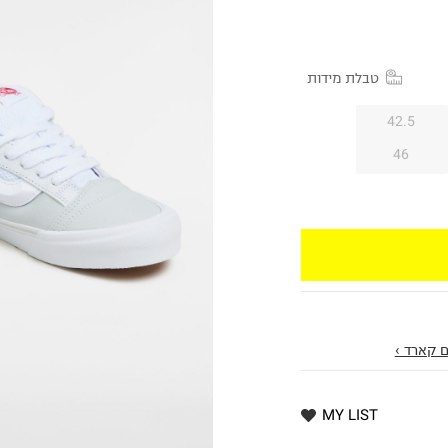
טבלת מידות
42.5
46
 קארד ›
MY LIST