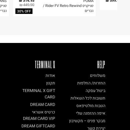
6. נעליים ניתן להחזיר רק בקופסתם המקורית בלבד.
314.93 ₪
599.00 ₪
ANS
PUMA
449.90 ₪
סניקרס Rider FV Retro Rewind /
קריית שדה התעופה
גברים
גברי
30% OFF
ח.פ. 515722536
TERMINAL X
HELP
משלוחים
אודות
החזרות/ החלפות
תקנון
ביטול עסקה
TERMINAL X GIFT
CARD
תשובות לכל השאלות
DREAM CARD
הטבות מולטיפאס
כרטיס אשראי
איפה ההזמנה שלי
DREAM CARD VIP
מבקר פנים – מקשיבון
DREAM GIFTCARD
יצירת קשר