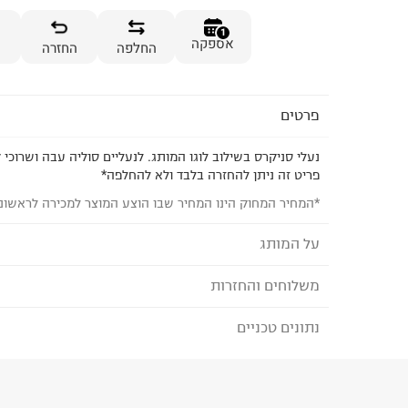
1
אספקה
החלפה
החזרה
פרטים
נעלי סניקרס בשילוב לוגו המותג. לנעליים סוליה עבה ושרוכי 
פריט זה ניתן להחזרה בלבד ולא להחלפה*
*המחיר המחוק הינו המחיר שבו הוצע המוצר למכירה לראשונ
על המותג
VANS - ואנס
משלוחים והחזרות
VANS
הוא מותג ידידותי לסביבה הפועל לטובת ערכי קיימות 
לחברה, שימוש חוזר ועוד.
נתונים טכניים
לבחירת בשיטת המשלוח המתאימה לכם,
נא ללחוץ כאן
המותג מחויב להקטנת פליטת הפחמן כדי ליצור עתיד טוב יות
הזמנתם והתחרטתם?
פליטת גזי החממה, איסור שימוש בפלסטיק חד פעמי באריזות 
הרכב בד/חומר
:
43% LEATHER 11.57% COTTON
של מוצרי המותג מחדש, עד 2030.