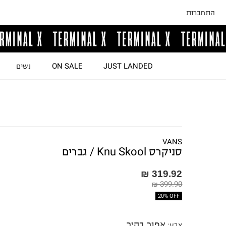
התחברות
JUST LANDED
ON SALE
נשים
VANS
סניקרס Knu Skool / גברים
319.92 ₪
399.90 ₪
20% OFF
אפור בהיר
צבע
: