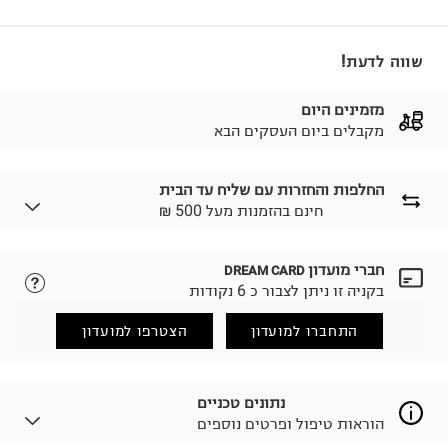
שווה לדעת!
מזמינים היום
מקבלים ביום העסקים הבא
החלפות והחזרות עם שליח עד הבית
₪ חינם בהזמנות מעל 500
חברי מועדון
DREAM CARD
לבחירת בשיטת המשלוח המתאימה לכם,
נא ללחוץ כאן.
בקניה זו ניתן לצבור כ 6 נקודות
הזמנתם והתחרטתם?
החזרות / החלפות בקליק עם שליח עד הבית ב-14.9 ₪
התחברו למועדון
הצטרפו למועדון
(במקום ב-19.9 ₪) לזמן מוגבל! חינם בהזמנות מעל 500 ₪.
לפרטים נא ללחוץ כאן
.
ניתן גם להחזיר את החבילה דרך דואר ישראל ללא תשלום.
נתונים טכניים
למידע נא ללחוץ כאן
.
הוראות טיפול ופרטים נוספים
לפני החזרת החבילה, חשוב להדביק את מדבקת הגוביינא על
גבי החבילה במקום בו הודבקה הכתובת שלכם.