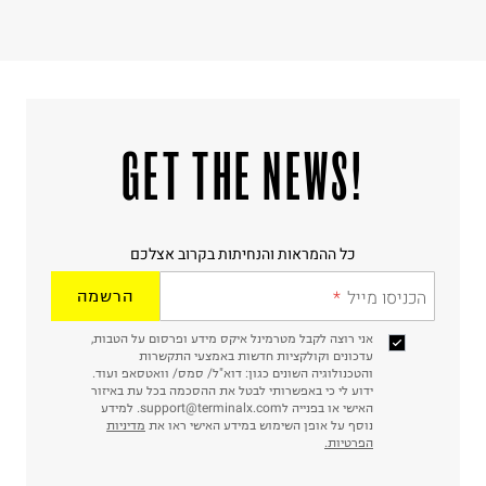
!GET THE NEWS
כל ההמראות והנחיתות בקרוב אצלכם
הכניסו מייל
הרשמה
אני רוצה לקבל מטרמינל איקס מידע ופרסום על הטבות,
עדכונים וקולקציות חדשות באמצעי התקשרות
והטכנולוגיה השונים כגון: דוא"ל/ סמס/ וואטסאפ ועוד.
ידוע לי כי באפשרותי לבטל את ההסכמה בכל עת באיזור
האישי או בפנייה לsupport@terminalx.com. למידע
נוסף על אופן השימוש במידע האישי ראו את
מדיניות
הפרטיות.