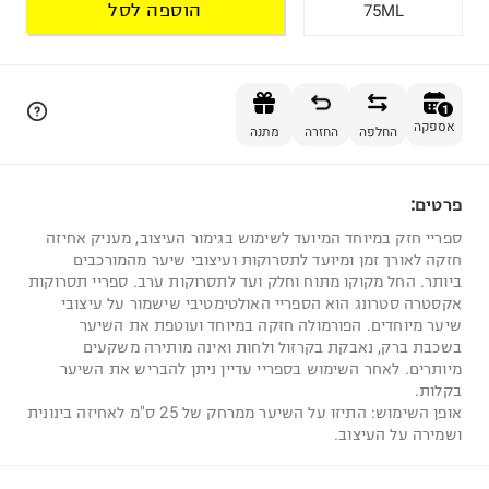
הוספה לסל
75ML
הוספה לסל
1
אספקה
החלפה
החזרה
מתנה
פרטים:
1
ספריי חזק במיוחד המיועד לשימוש בגימור העיצוב, מעניק אחיזה
חזקה לאורך זמן ומיועד לתסרוקות ועיצובי שיער מהמורכבים
ביותר. החל מקוקו מתוח וחלק ועד לתסרוקות ערב. ספריי תסרוקות
אקסטרה סטרונג הוא הספריי האולטימטיבי שישמור על עיצובי
שיער מיוחדים. הפורמולה חזקה במיוחד ועוטפת את השיער
בשכבת ברק, נאבקת בקרזול ולחות ואינה מותירה משקעים
מיותרים. לאחר השימוש בספריי עדיין ניתן להבריש את השיער
בקלות.
אופן השימוש: התיזו על השיער ממרחק של 25 ס"מ לאחיזה בינונית
ושמירה על העיצוב.