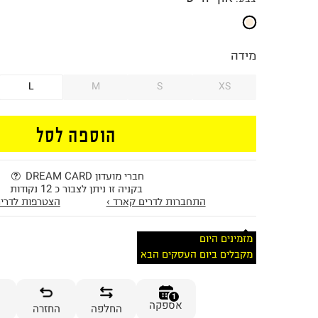
מידה
L
M
S
XS
הוספה לסל
חברי מועדון DREAM CARD
בקניה זו ניתן לצבור כ 12 נקודות
התחברות לדרים קארד ›
הצטרפות לדרים
מזמינים היום
מקבלים ביום העסקים הבא
1
אספקה
החלפה
החזרה