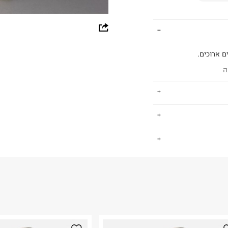
whatsapp
facebook
ם ארוכים.
pinterest
ה
copy link
נת קז'ואל צעירה
.
טים ואקססוריז
ד יכול למצוא את
 ועיצובים טרנדיים
70% COTTON
החזרות / החלפות בקליק עם שליח עד הבית ב-14.9 ₪ (במקום ב-19.9
ל המותג מכילה פריטים העשויים
 ללחוץ כאן
.
 תוך שמירה על
ום.
למידע נא ללחוץ