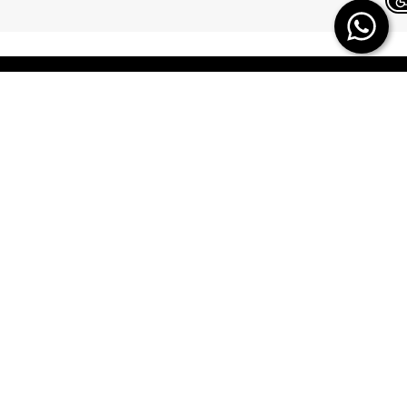
Chat on WhatsApp
TERMINAL X
HELP
משלוחים
אודות
החזרות/ החלפות
תקנון
ביטול עסקה
TERMINAL X GIFT
CARD
תשובות לכל השאלות
DREAM CARD
הטבות מולטיפאס
כרטיס אשראי
איפה ההזמנה שלי
DREAM CARD VIP
מבקר פנים – מקשיבון
DREAM GIFTCARD
יצירת קשר
הקרדיט שלי
הצהרת נגישות
מפת אתר