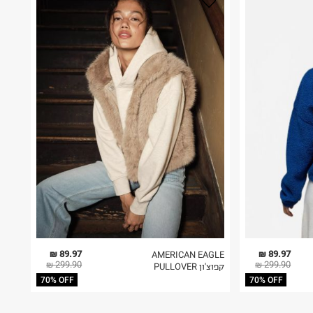
89.97 ₪
89.97 ₪
AMERICAN EAGLE
299.90 ₪
299.90 ₪
קפוצ'ון PULLOVER
70% OFF
70% OFF