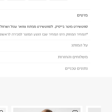
פרטים
סווטשירט פוטר בייסיק. לסווטשירט מפתח צוואר עגול ושרוולי
*המחיר המחוק הינו המחיר שבו הוצע המוצר למכירה לראשונ
על המותג
משלוחים והחזרות
AMERICAN EAGLE - אמריקן איגל
American Eagle הוא מותג אמריקאי המציע אופ
נתונים טכניים
לבחירת בשיטת המשלוח המתאימה לכם,
נא ללחוץ כאן
לגברים, נשים וילדים, ומתמחה בעיצוב ג'ינסים, טישיר
הזמנתם והתחרטתם?
במחירים אטרקטיביים. אמריקן איגל מאמינים שכל אח
הג'ינס המושלם שלו מתוך מגוון רחב של גזרות, שטיפות
הרכב בד/חומר
:
 30% POLYESTER - RECYCLED
וקלאסיים. קולקציית REAL GOOD ש
₪) לזמן מוגבל! חינם בהזמנות מעל 500 ₪.
לפרטים נא
ארץ ייצור
:
אינדונזיה
מבדים ממוחזרים ואיכותיים ומטכניקות פרו סביבתיות
ניתן גם להחזיר את החבילה דרך דואר ישראל ללא תשל
הוראות כביסה
קיימות ואיכות הסביבה.
כאן
.