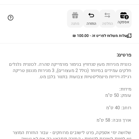
הוספה לסל
2
אספקה
החלפה
החזרה
מתנה
עלות משלוח לפריט זה - ⁦₪ 100.00⁩
2
פרטים:
כוננית מגירות מעץ סנדוויץ בגימור פורמייקה סהרה. לכוננית גלגלים
חלקים עמידים במיוחד (כולל 2 מעצורים), 3 מגירות מנגנון טריקה
רגילה וידיות מינמליסטיות צבועות בתנור בלבן מט.
מידות:
עומק: 50 ס"מ
רוחב: 40 ס"מ
אורך גובה: 58 ס"מ
שלושה ימי אספקה, פרט לישובים מרוחקים - עבור החזרת המוצר
יש לפנות לשירות לקוחות - החזרה תתבצע רק אם לא נעשה