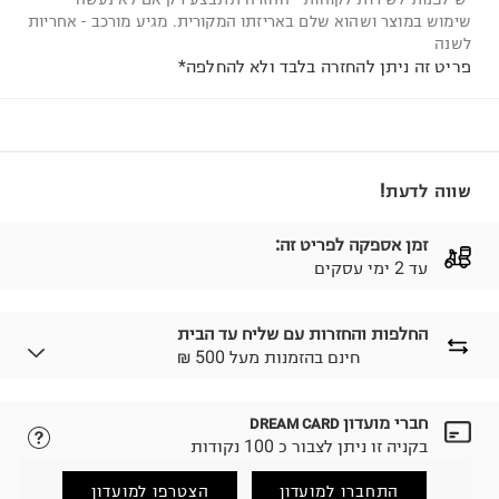
שימוש במוצר ושהוא שלם באריזתו המקורית. מגיע מורכב - אחריות
לשנה
פריט זה ניתן להחזרה בלבד ולא להחלפה*
שווה לדעת!
זמן אספקה לפריט זה:
עד 2 ימי עסקים
החלפות והחזרות עם שליח עד הבית
₪ חינם בהזמנות מעל 500
חברי מועדון
DREAM CARD
לבחירת בשיטת המשלוח המתאימה לכם,
נא ללחוץ כאן.
בקניה זו ניתן לצבור כ 100 נקודות
הזמנתם והתחרטתם?
החזרות / החלפות בקליק עם שליח עד הבית ב-14.9 ₪
התחברו למועדון
הצטרפו למועדון