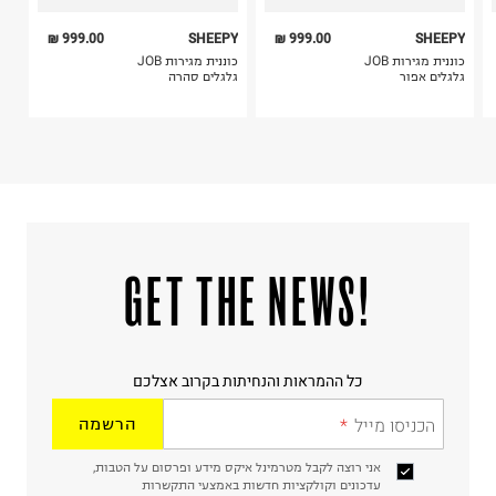
999.00 ₪
SHEEPY
999.00 ₪
SHEEPY
כוננית מגירות JOB
כוננית מגירות JOB
גלגלים אפור
גלגלים סהרה
!GET THE NEWS
כל ההמראות והנחיתות בקרוב אצלכם
הכניסו מייל
הרשמה
אני רוצה לקבל מטרמינל איקס מידע ופרסום על הטבות,
עדכונים וקולקציות חדשות באמצעי התקשרות