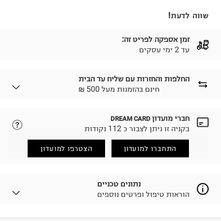
שווה לדעת!
זמן אספקה לפריט זה:
עד 2 ימי עסקים
החלפות והחזרות עם שליח עד הבית
₪ חינם בהזמנות מעל 500
חברי מועדון
DREAM CARD
לבחירת בשיטת המשלוח המתאימה לכם,
נא ללחוץ כאן.
בקניה זו ניתן לצבור כ 112 נקודות
הזמנתם והתחרטתם?
החזרות / החלפות בקליק עם שליח עד הבית ב-14.9 ₪
התחברו למועדון
הצטרפו למועדון
(במקום ב-19.9 ₪) לזמן מוגבל! חינם בהזמנות מעל 500 ₪.
לפרטים נא ללחוץ כאן
.
ניתן גם להחזיר את החבילה דרך דואר ישראל ללא תשלום.
נתונים טכניים
למידע נא ללחוץ כאן
.
הוראות טיפול ופרטים נוספים
לפני החזרת החבילה, חשוב להדביק את מדבקת הגוביינא על
גבי החבילה במקום בו הודבקה הכתובת שלכם.
פריטים שבירים יש להחזיר עם שליח דרך ממשק ההחזרות