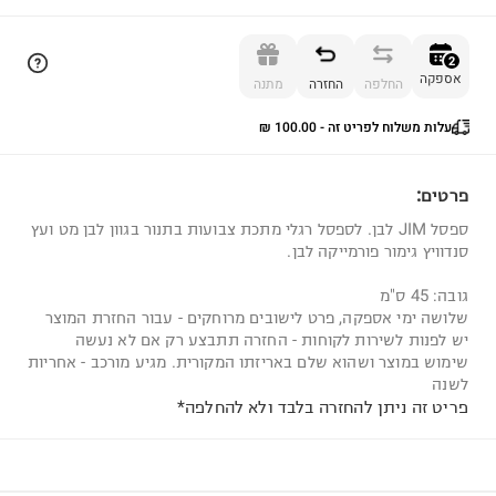
הוספה לסל
2
אספקה
החלפה
החזרה
מתנה
עלות משלוח לפריט זה - ⁦₪ 100.00⁩
2
פרטים:
ספסל JIM לבן. לספסל רגלי מתכת צבועות בתנור בגוון לבן מט ועץ
סנדוויץ גימור פורמייקה לבן.
גובה: 45 ס"מ
שלושה ימי אספקה, פרט לישובים מרוחקים - עבור החזרת המוצר
יש לפנות לשירות לקוחות - החזרה תתבצע רק אם לא נעשה
שימוש במוצר ושהוא שלם באריזתו המקורית. מגיע מורכב - אחריות
לשנה
פריט זה ניתן להחזרה בלבד ולא להחלפה*