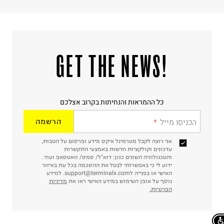
!GET THE NEWS
כל ההמראות והנחיתות בקרוב אצלכם
הכניסו מייל
הרשמה
אני רוצה לקבל מטרמינל איקס מידע ופרסום על הטבות,
עדכונים וקולקציות חדשות באמצעי התקשרות
והטכנולוגיה השונים כגון: דוא"ל/ סמס/ וואטסאפ ועוד.
ידוע לי כי באפשרותי לבטל את ההסכמה בכל עת באיזור
האישי או בפנייה לsupport@terminalx.com. למידע
נוסף על אופן השימוש במידע האישי ראו את
מדיניות
הפרטיות.