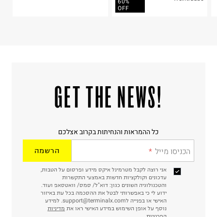
60%
OFF
!GET THE NEWS
כל ההמראות והנחיתות בקרוב אצלכם
הכניסו מייל
הרשמה
אני רוצה לקבל מטרמינל איקס מידע ופרסום על הטבות,
עדכונים וקולקציות חדשות באמצעי התקשרות
והטכנולוגיה השונים כגון: דוא"ל/ סמס/ וואטסאפ ועוד.
ידוע לי כי באפשרותי לבטל את ההסכמה בכל עת באיזור
האישי או בפנייה לsupport@terminalx.com. למידע
נוסף על אופן השימוש במידע האישי ראו את
מדיניות
הפרטיות.