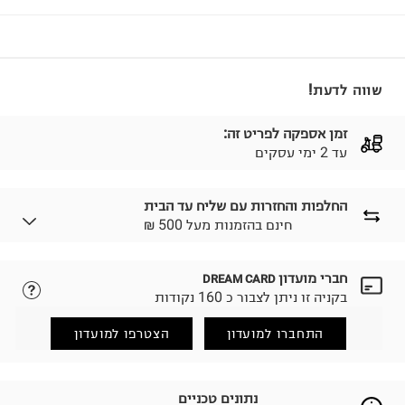
שווה לדעת!
זמן אספקה לפריט זה:
עד 2 ימי עסקים
החלפות והחזרות עם שליח עד הבית
₪ חינם בהזמנות מעל 500
חברי מועדון
DREAM CARD
לבחירת בשיטת המשלוח המתאימה לכם,
נא ללחוץ כאן.
בקניה זו ניתן לצבור כ 160 נקודות
הזמנתם והתחרטתם?
החזרות / החלפות בקליק עם שליח עד הבית ב-14.9 ₪
התחברו למועדון
הצטרפו למועדון
(במקום ב-19.9 ₪) לזמן מוגבל! חינם בהזמנות מעל 500 ₪.
לפרטים נא ללחוץ כאן
.
ניתן גם להחזיר את החבילה דרך דואר ישראל ללא תשלום.
נתונים טכניים
למידע נא ללחוץ כאן
.